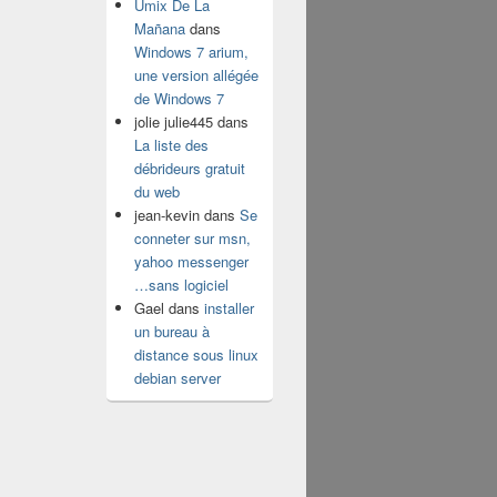
Umix De La
Mañana
dans
Windows 7 arium,
une version allégée
de Windows 7
jolie julie445
dans
La liste des
débrideurs gratuit
du web
jean-kevin
dans
Se
conneter sur msn,
yahoo messenger
…sans logiciel
Gael
dans
installer
un bureau à
distance sous linux
debian server