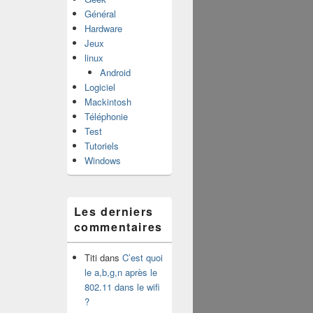
Général
Hardware
Jeux
linux
Android
Logiciel
Mackintosh
Téléphonie
Test
Tutoriels
Windows
Les derniers
commentaires
Titi
dans
C’est quoi
le a,b,g,n après le
802.11 dans le wifi
?