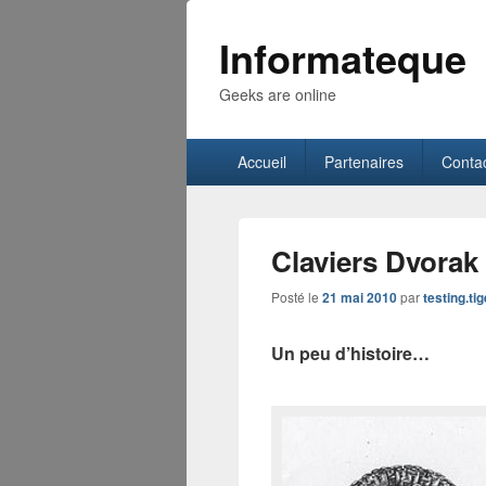
Informateque
Geeks are online
Menu
Accueil
Partenaires
Conta
principal
Claviers Dvorak
Posté le
21 mai 2010
par
testing.ti
Un peu d’histoire…