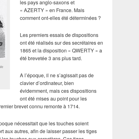
les pays anglo-saxons et
« AZERTY » en France. Mais
comment ont-elles été déterminées ?
Les premiers essais de dispositions
ont été réalisés sur des secrétaires en
1865 et la disposition « QWERTY » a
été brevetée 3 ans plus tard.
ée
A l’époque, il ne s’agissait pas de
clavier d’ordinateur, bien
évidemment, mais ces dispositions
ont été mises au point pour les
premier brevet connu remonte à 1714.
époque nécessitait que les touches soient
t aux autres, afin de laisser passer les tiges
t les touches aux caractères. Ces tiges