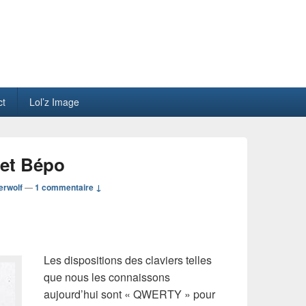
ct
Lol’z Image
 et Bépo
gerwolf
—
1 commentaire ↓
Les dispositions des claviers telles
que nous les connaissons
aujourd’hui sont « QWERTY » pour