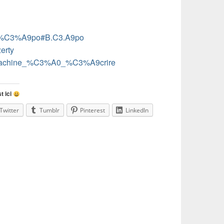
ki/B%C3%A9po#B.C3.A9po
zerty
iki/Machine_%C3%A0_%C3%A9crire
t ici
Twitter
Tumblr
Pinterest
LinkedIn