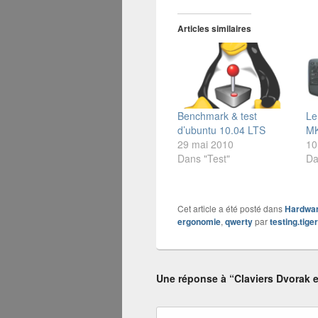
Articles similaires
Benchmark & test
Le
d’ubuntu 10.04 LTS
MK
29 mai 2010
10
Dans "Test"
Da
Cet article a été posté dans
Hardwa
ergonomie
,
qwerty
par
testing.tige
Une réponse à “Claviers Dvorak 