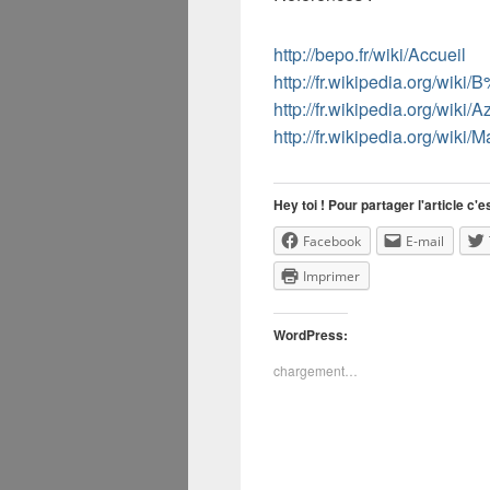
http://bepo.fr/wiki/Accueil
http://fr.wikipedia.org/wi
http://fr.wikipedia.org/wiki/A
http://fr.wikipedia.org/w
Hey toi ! Pour partager l'article c'es
Facebook
E-mail
Imprimer
WordPress:
chargement…