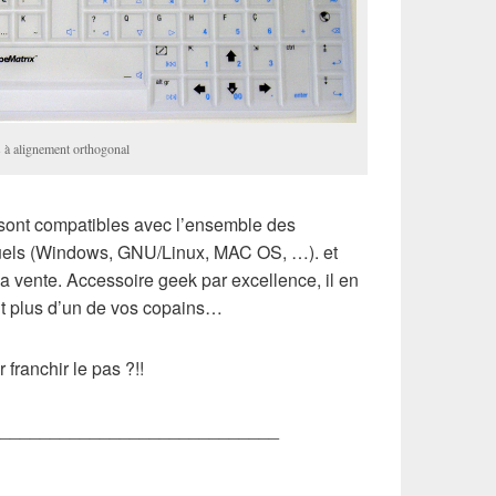
 à alignement orthogonal
 sont compatibles avec l’ensemble des
tuels (Windows, GNU/Linux, MAC OS, …). et
la vente. Accessoire geek par excellence, il en
nt plus d’un de vos copains…
franchir le pas ?!!
____________________________