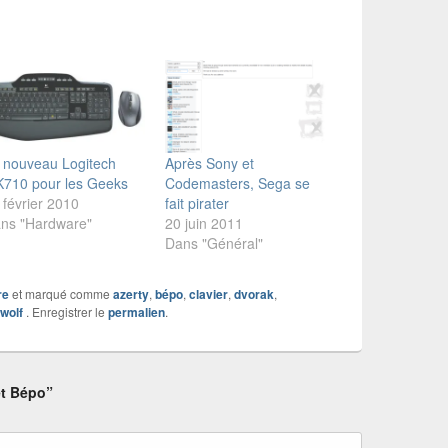
 nouveau Logitech
Après Sony et
710 pour les Geeks
Codemasters, Sega se
 février 2010
fait pirater
ns "Hardware"
20 juin 2011
Dans "Général"
re
et marqué comme
azerty
,
bépo
,
clavier
,
dvorak
,
rwolf
. Enregistrer le
permalien
.
et Bépo”