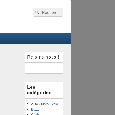
Recherche :
Rechercher
Zone
Rejoins-nous !
principale
de
widget
pour
la
barre
latérale
Les
catégories
Auto / Moto / Vélo
Buzz
Geek