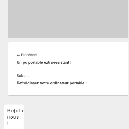
Navigation
de
Article
←
Précédent
l’article
Un pc portable extra-résistant !
précédent :
Article
Suivant
→
Refroidissez votre ordinateur portable !
suivant :
Zone
Rejoins-
principale
nous
de
widget
!
pour