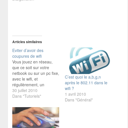
Articles similaires
Eviter d’avoir des
coupures de wifi
Vous jouez en réseau,
que ce soit sur votre
netbook ou sur un pc fixe,
C’est quoi le a,b,g,n
avec le wifi, et
après le 802.11 dans le
régulièrement, un
wifi ?
ralentissement ? Votre
30 juillet 2010
1 avril 2010
personnage se téléporte
Dans "Tutoriels"
Dans "Général"
d’un coup, il danse le
moonwalk (repose en
paix, on ne t’oubliera
jamais ! Les légendes ne
meurent pas ! :mrgreen:)