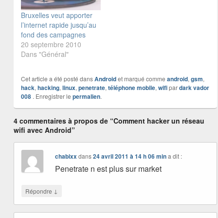
Bref vous…
Bruxelles veut apporter
l’internet rapide jusqu’au
fond des campagnes
20 septembre 2010
Dans "Général"
Cet article a été posté dans
Android
et marqué comme
android
,
gsm
,
hack
,
hacking
,
linux
,
penetrate
,
téléphone mobile
,
wifi
par
dark vador
008
. Enregistrer le
permalien
.
4 commentaires à propos de “Comment hacker un réseau
wifi avec Android”
chabixx
dans
24 avril 2011 à 14 h 06 min
a dit :
Penetrate n est plus sur market
↓
Répondre