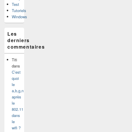
Test
Tutoriels
Windows
Les
derniers
commentaires
Titi
dans
C’est
quoi
le
a,b,g,n
après
le
802.11
dans
le
wifi ?