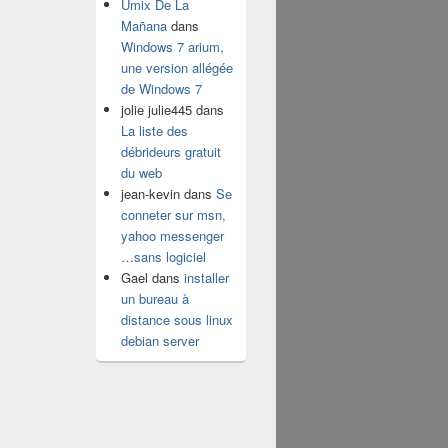
Umix De La
Mañana
dans
Windows 7 arium,
une version allégée
de Windows 7
jolie julie445
dans
La liste des
débrideurs gratuit
du web
jean-kevin
dans
Se
conneter sur msn,
yahoo messenger
…sans logiciel
Gael
dans
installer
un bureau à
distance sous linux
debian server