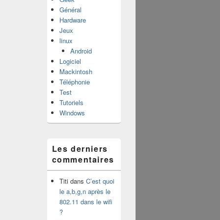
Général
Hardware
Jeux
linux
Android
Logiciel
Mackintosh
Téléphonie
Test
Tutoriels
Windows
Les derniers
commentaires
Titi
dans
C’est quoi
le a,b,g,n après le
802.11 dans le wifi
?