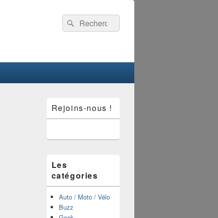
Recherche :
Rechercher
Zone
Rejoins-nous !
principale
de
widget
pour
la
barre
latérale
Les
catégories
Auto / Moto / Vélo
Buzz
Geek