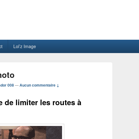
ct
Lol’z Image
moto
ador 008
—
Aucun commentaire ↓
 de limiter les routes à