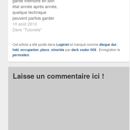
garde mémoire en bon
état année après année,
quelque technique
peuvent parfois garder
nos disques en bon état
10 août 2010
après de nombreuse
Dans "Tutoriels"
année :mrgreen: 1
Contrôler avant de graver
Cet article a été posté dans
Logiciel
et marqué comme
disque dur
,
Si vous gravez des
hdd
,
occupation
,
place
,
xinorbis
par
dark vador 008
. Enregistrer le
morceaux de musique
permalien
.
que vous n'avez pas
écoutés ou que vous
venez d'enregistrer sur…
Laisse un commentaire ici !