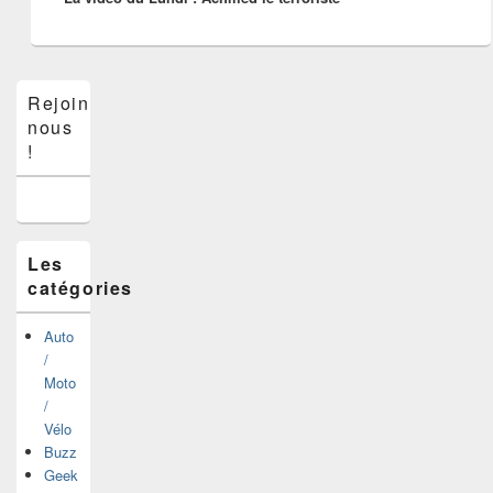
Zone
Rejoins-
principale
nous
de
widget
!
pour
la
barre
latérale
Les
catégories
Auto
/
Moto
/
Vélo
Buzz
Geek