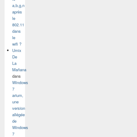
a,b,g,n
après
le
802.11
dans
le
wifi ?
Umix
De
La
Mañana
dans
Windows
7
arium,
une
version
allégée
de
Windows
7