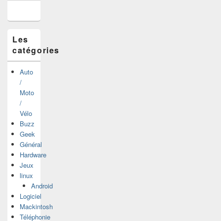
la
barre
latérale
Les
catégories
Auto
/
Moto
/
Vélo
Buzz
Geek
Général
Hardware
Jeux
linux
Android
Logiciel
Mackintosh
Téléphonie