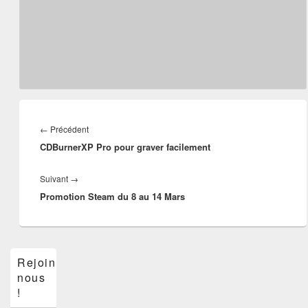
Navigation
de
Article
←
Précédent
l’article
CDBurnerXP Pro pour graver facilement
précédent :
Article
Suivant
→
Promotion Steam du 8 au 14 Mars
suivant :
Zone
Rejoins-
principale
nous
de
widget
!
pour