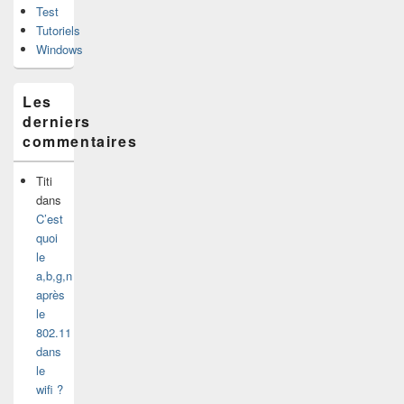
Test
Tutoriels
Windows
Les
derniers
commentaires
Titi
dans
C’est
quoi
le
a,b,g,n
après
le
802.11
dans
le
wifi ?