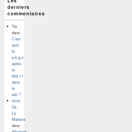
Les
derniers
commentaires
Titi
dans
C’est
quoi
le
a,b,g,n
après
le
802.11
dans
le
wifi ?
Umix
De
La
Mañana
dans
Windows