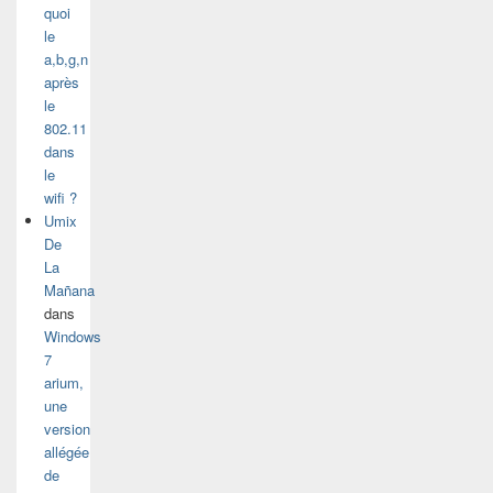
quoi
le
a,b,g,n
après
le
802.11
dans
le
wifi ?
Umix
De
La
Mañana
dans
Windows
7
arium,
une
version
allégée
de