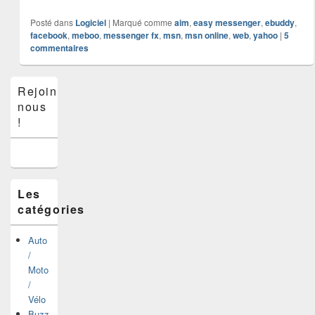
Posté dans
Logiciel
|
Marqué comme
aim
,
easy messenger
,
ebuddy
,
facebook
,
meboo
,
messenger fx
,
msn
,
msn online
,
web
,
yahoo
|
5
commentaires
Zone
Rejoins-
principale
nous
de
widget
!
pour
la
barre
latérale
Les
catégories
Auto
/
Moto
/
Vélo
Buzz