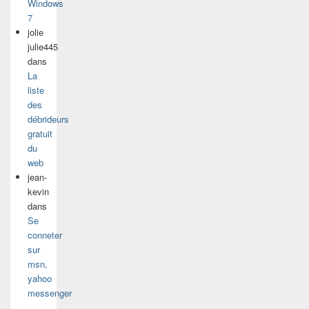
Windows
7
jolie
julie445
dans
La
liste
des
débrideurs
gratuit
du
web
jean-
kevin
dans
Se
conneter
sur
msn,
yahoo
messenger
…