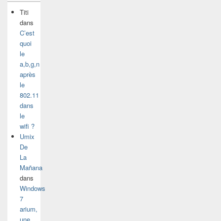
Titi
dans
C’est
quoi
le
a,b,g,n
après
le
802.11
dans
le
wifi ?
Umix
De
La
Mañana
dans
Windows
7
arium,
une