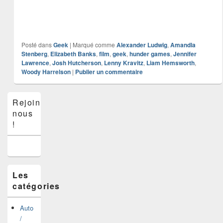
Posté dans
Geek
|
Marqué comme
Alexander Ludwig
,
Amandla
Stenberg
,
Elizabeth Banks
,
film
,
geek
,
hunder games
,
Jennifer
Lawrence
,
Josh Hutcherson
,
Lenny Kravitz
,
Liam Hemsworth
,
Woody Harrelson
|
Publier un commentaire
Zone
Rejoins-
principale
nous
de
widget
!
pour
la
barre
latérale
Les
catégories
Auto
/