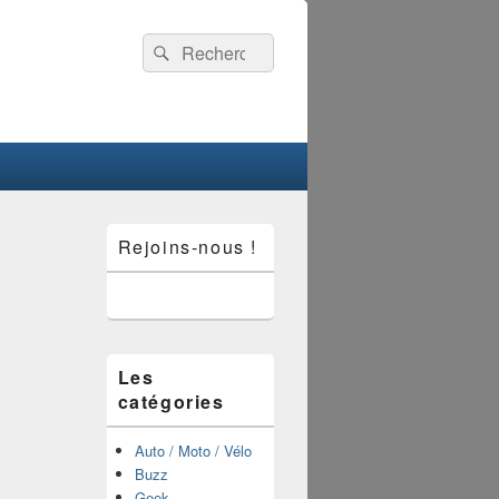
Recherche :
Rechercher
Zone
Rejoins-nous !
principale
de
widget
pour
la
barre
latérale
Les
catégories
Auto / Moto / Vélo
Buzz
Geek