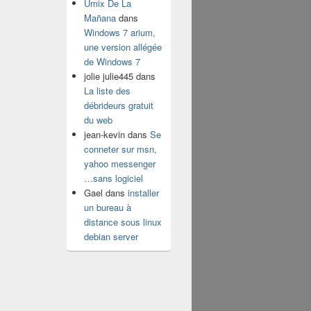
Umix De La
Mañana
dans
Windows 7 arium,
une version allégée
de Windows 7
jolie julie445
dans
La liste des
débrideurs gratuit
du web
jean-kevin
dans
Se
conneter sur msn,
yahoo messenger
…sans logiciel
Gael
dans
installer
un bureau à
distance sous linux
debian server