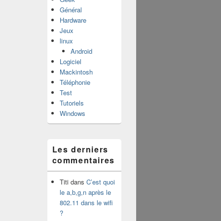
Général
Hardware
Jeux
linux
Android
Logiciel
Mackintosh
Téléphonie
Test
Tutoriels
Windows
Les derniers
commentaires
Titi
dans
C’est quoi
le a,b,g,n après le
802.11 dans le wifi
?