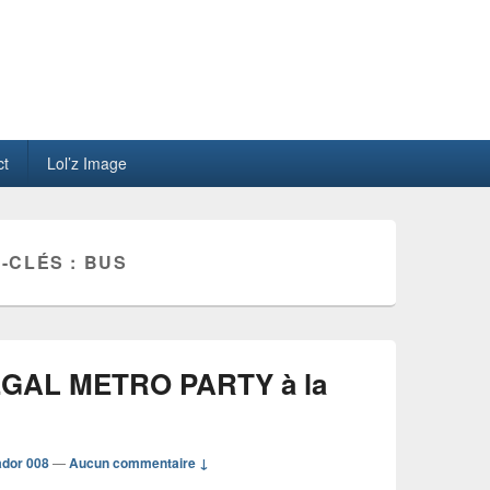
ct
Lol’z Image
-CLÉS :
BUS
LEGAL METRO PARTY à la
ador 008
—
Aucun commentaire ↓