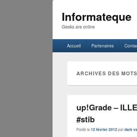
Informateque
Geeks are online
Menu
Accueil
Partenaires
Conta
principal
ARCHIVES DES MOTS
up!Grade – IL
#stib
Posté le
12 février 2012
par
dark v