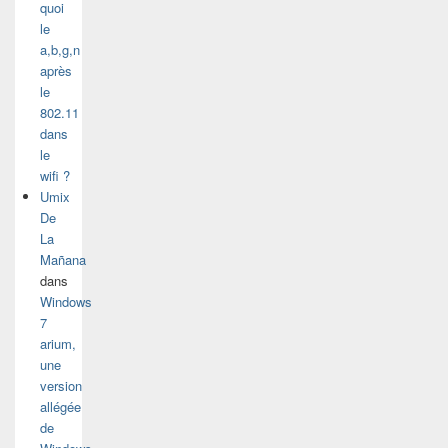
quoi
le
a,b,g,n
après
le
802.11
dans
le
wifi ?
Umix
De
La
Mañana
dans
Windows
7
arium,
une
version
allégée
de