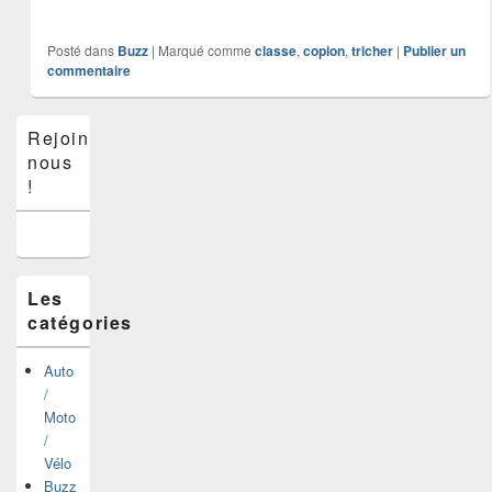
Posté dans
Buzz
|
Marqué comme
classe
,
copion
,
tricher
|
Publier un
commentaire
Zone
Rejoins-
principale
nous
de
widget
!
pour
la
barre
latérale
Les
catégories
Auto
/
Moto
/
Vélo
Buzz