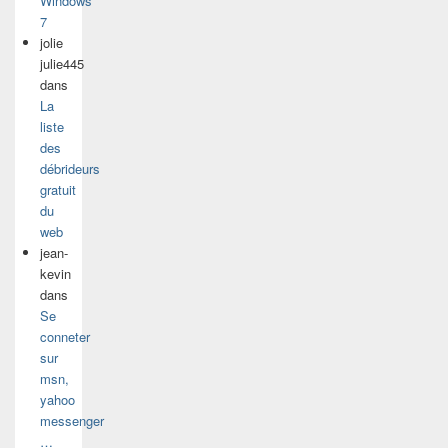
Windows
7
jolie
julie445
dans
La
liste
des
débrideurs
gratuit
du
web
jean-
kevin
dans
Se
conneter
sur
msn,
yahoo
messenger
…