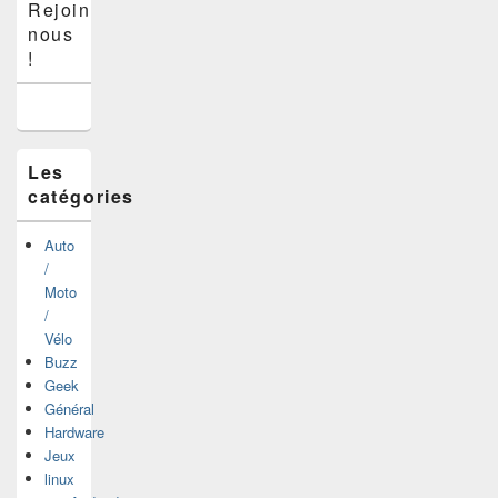
Rejoins-
principale
nous
de
widget
!
pour
la
barre
latérale
Les
catégories
Auto
/
Moto
/
Vélo
Buzz
Geek
Général
Hardware
Jeux
linux