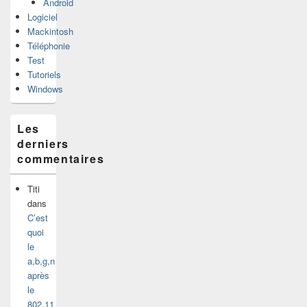
Android
Logiciel
Mackintosh
Téléphonie
Test
Tutoriels
Windows
Les
derniers
commentaires
Titi
dans
C’est
quoi
le
a,b,g,n
après
le
802.11