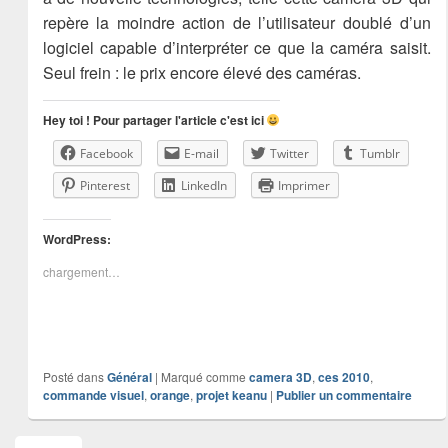
repère la moindre action de l’utilisateur doublé d’un
logiciel capable d’interpréter ce que la caméra saisit.
Seul frein : le prix encore élevé des caméras.
Hey toi ! Pour partager l'article c'est ici
Facebook
E-mail
Twitter
Tumblr
Pinterest
LinkedIn
Imprimer
WordPress:
chargement…
Posté dans
Général
|
Marqué comme
camera 3D
,
ces 2010
,
commande visuel
,
orange
,
projet keanu
|
Publier un commentaire
Zone