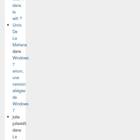
dans
le
wifi ?
Umix
De
La
Mañana
dans
Windows
7
arium,
une
version
allégée
de
Windows
7
jolie
julie445
dans
La