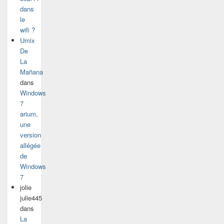
dans
le
wifi ?
Umix
De
La
Mañana
dans
Windows
7
arium,
une
version
allégée
de
Windows
7
jolie
julie445
dans
La