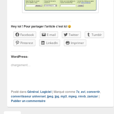
Hey toi ! Pour partager l'article c'est ici
Facebook
E-mail
Twitter
Tumblr
Pinterest
LinkedIn
Imprimer
WordPress:
chargement…
Posté dans
Général
,
Logiciel
|
Marqué comme
7z
,
avi
,
convertir
,
convertisseur universel
,
jpeg
,
jpg
,
mp3
,
mpeg
,
rmvb
,
zamzar
|
Publier un commentaire
Zone