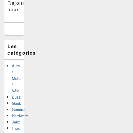
Rejoins-
principale
nous
de
widget
!
pour
la
barre
latérale
Les
catégories
Auto
/
Moto
/
Vélo
Buzz
Geek
Général
Hardware
Jeux
linux