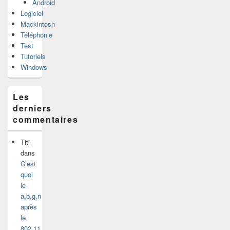
Android
Logiciel
Mackintosh
Téléphonie
Test
Tutoriels
Windows
Les
derniers
commentaires
Titi
dans
C’est
quoi
le
a,b,g,n
après
le
802.11