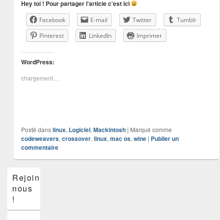
Hey toi ! Pour partager l'article c'est ici
Facebook
E-mail
Twitter
Tumblr
Pinterest
LinkedIn
Imprimer
WordPress:
chargement…
Posté dans
linux
,
Logiciel
,
Mackintosh
|
Marqué comme
codeweavers
,
crossover
,
linux
,
mac os
,
wine
|
Publier un
commentaire
Zone
Rejoins-
principale
nous
de
widget
!
pour
la