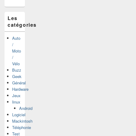
barre
latérale
Les
catégories
Auto
/
Moto
/
Vélo
Buzz
Geek
Général
Hardware
Jeux
linux
Android
Logiciel
Mackintosh
Téléphonie
Test