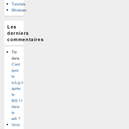
Tutoriels
Windows
Les
derniers
commentaires
Titi
dans
C’est
quoi
le
a,b,g,n
après
le
802.11
dans
le
wifi ?
Umix