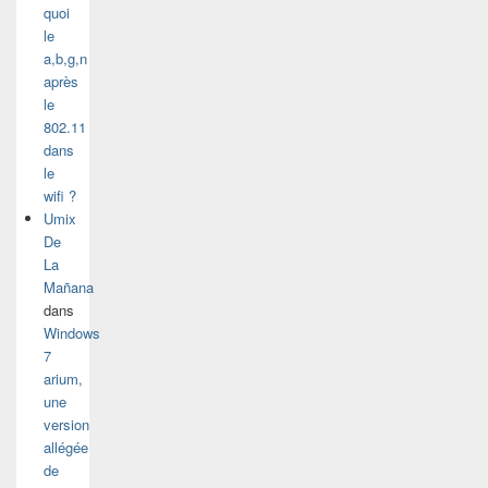
quoi
le
a,b,g,n
après
le
802.11
dans
le
wifi ?
Umix
De
La
Mañana
dans
Windows
7
arium,
une
version
allégée
de