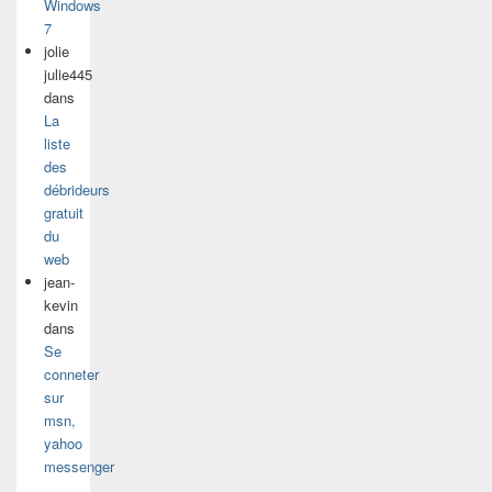
Windows
7
jolie
julie445
dans
La
liste
des
débrideurs
gratuit
du
web
jean-
kevin
dans
Se
conneter
sur
msn,
yahoo
messenger
…