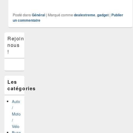
Posté dans
Général
|
Marqué comme
dealextreme
,
gadget
|
Publier
un commentaire
Zone
Rejoins-
principale
nous
de
widget
!
pour
la
barre
latérale
Les
catégories
Auto
/
Moto
/
Vélo
Buzz