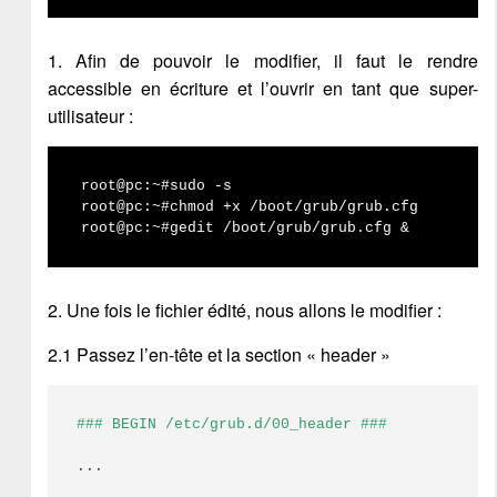
1. Afin de pouvoir le modifier, il faut le rendre
accessible en écriture et l’ouvrir en tant que super-
utilisateur :
root@pc:~#sudo -s

root@pc:~#chmod +x /boot/grub/grub.cfg

root@pc:~#gedit /boot/grub/grub.cfg &
2. Une fois le fichier édité, nous allons le modifier :
2.1 Passez l’en-tête et la section « header »
### BEGIN /etc/grub.d/00_header ###
...
