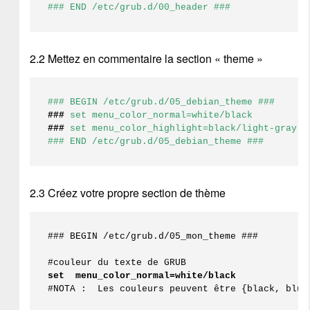
### END /etc/grub.d/00_header ###
2.2 Mettez en commentaire la section « theme »
### 
###
set menu_color_highlight=black/light-gray

### END /etc/grub.d/05_debian_theme ###
2.3 Créez votre propre section de thème
### BEGIN /etc/grub.d/05_mon_theme ###

#couleur du texte de GRUB
set  menu_color_normal=white/black
#NOTA :  Les couleurs peuvent être {black, blue