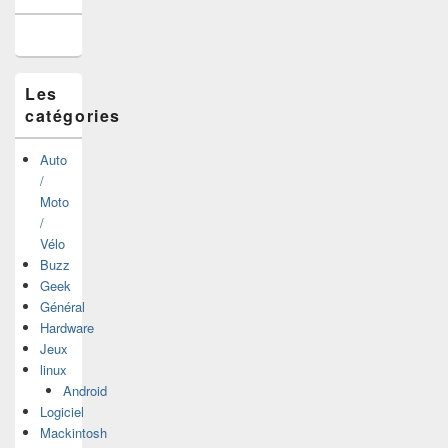
pour
la
barre
latérale
Les
catégories
Auto
/
Moto
/
Vélo
Buzz
Geek
Général
Hardware
Jeux
linux
Android
Logiciel
Mackintosh