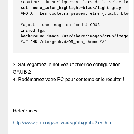
#couleur  du surlignement lors de la sélection
set  menu_color_highlight=black/light-gray
#NOTA : Les couleurs peuvent être {black, blue,
insmod tga
background_image /usr/share/images/grub/image.t
### END /etc/grub.d/05_mon_theme ###
3. Sauvegardez le nouveau fichier de configuration
GRUB 2
4. Redémarrez votre PC pour contempler le résultat !
___________________________________________
_________________
Références :
http://www.gnu.org/software/grub/grub-2.en.html