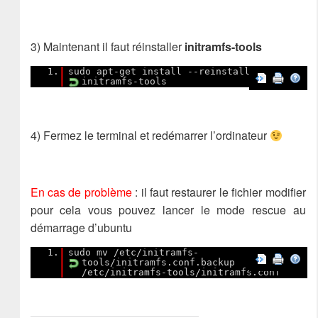
3) Maintenant il faut réinstaller
initramfs-tools
1.
sudo apt-get install --reinstall
initramfs-tools
4) Fermez le terminal et redémarrer l’ordinateur
En cas de problème
: il faut restaurer le fichier modifier
pour cela vous pouvez lancer le mode rescue au
démarrage d’ubuntu
1.
sudo mv /etc/initramfs-
tools/initramfs.conf.backup
/etc/initramfs-tools/initramfs.conf