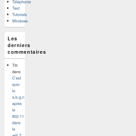
Téléphonie
Test
Tutoriels
Windows
Les
derniers
commentaires
Titi
dans
C’est
quoi
le
a,b,g,n
après
le
802.11
dans
le
wifi ?