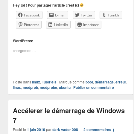
Hey toi ! Pour partager l'article c'est ici
Facebook
E-mail
Twitter
Tumblr
Pinterest
LinkedIn
Imprimer
WordPress:
chargement…
Posté dans
linux
,
Tutoriels
|
Marqué comme
boot
,
démarrage
,
erreur
,
linux
,
modprob
,
modprobe
,
ubuntu
|
Publier un commentaire
Accélerer le démarrage de Windows
7
Posté le
1 juin 2010
par
dark vador 008
—
2 commentaires ↓