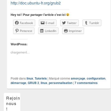
http://doc.ubuntu-fr.org/grub2
Hey toi ! Pour partager l'article c'est ici
Facebook
E-mail
Twitter
Tumblr
Pinterest
LinkedIn
Imprimer
WordPress:
chargement…
Posté dans
linux
,
Tutoriels
|
Marqué comme
amorçage
,
configuration
,
démarrage
,
GRUB 2
,
linux
,
personnalisation
|
7
commentaires
Zone
Rejoins-
principale
nous
de
widget
!