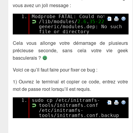
vous avez un joli message :
1.
Modprobe FATAL: Could not load
/lib/modules/
2.6
.
35
-22
-
generic/modules.dep: No such
file or directory
Cela vous allonge votre démarrage de plusieurs
précieuse seconde, sans cela votre vie geek
basculerais ?
Voici ce qu’il faut faire pour fixer ce bug :
1) Ouvrez le terminal et copier ce code, entrez votre
mot de passe root lorsqu’il est requis.
1.
sudo cp /etc/initramfs-
tools/initramfs.conf
/etc/initramfs-
tools/initramfs.conf.backup