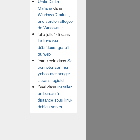
Umix De La
Mañana
dans
Windows 7 arium,
une version allégée
de Windows 7
jolie julie445
dans
La liste des
débrideurs gratuit
du web
jean-kevin
dans
Se
conneter sur msn,
yahoo messenger
…sans logiciel
Gael
dans
installer
un bureau à
distance sous linux
debian server