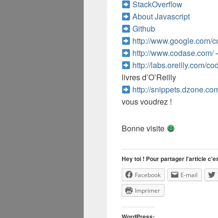
StackOverflow
About Javascript
Github
http://www.google.com/
http://www.codase.com/
–
http://labs.oreilly.com/co
livres d’O’Reilly
http://snippets.dzone.co
vous voudrez !
Bonne visite
Hey toi ! Pour partager l'article c'es
Facebook
E-mail
Imprimer
WordPress: