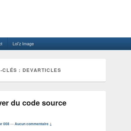
ct
Lol’z Image
-CLÉS :
DEVARTICLES
uver du code source
or 008
—
Aucun commentaire ↓