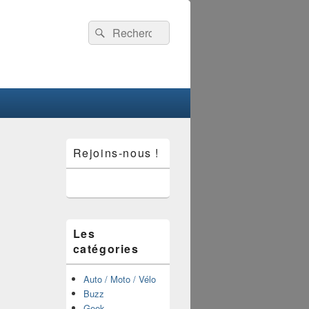
Recherche :
Rechercher
Zone
Rejoins-nous !
principale
de
widget
pour
la
barre
latérale
Les
catégories
Auto / Moto / Vélo
Buzz
Geek