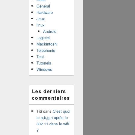
Général
Hardware
Jeux
linux
Android
Logiciel
Mackintosh
Téléphonie
Test
Tutoriels
Windows
Les derniers
commentaires
Titi
dans
C’est quoi
le a,b,g,n après le
802.11 dans le wifi
?