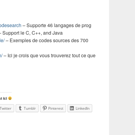
codesearch
– Supporte 46 langages de prog
 Support le C, C++, and Java
de/
– Exemples de codes sources des 700
m/
– Ici je crois que vous trouverez tout ce que
t ici
Twitter
Tumblr
Pinterest
LinkedIn