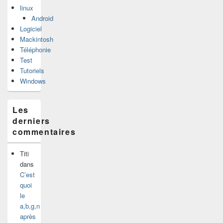
linux
Android
Logiciel
Mackintosh
Téléphonie
Test
Tutoriels
Windows
Les
derniers
commentaires
Titi
dans
C’est
quoi
le
a,b,g,n
après