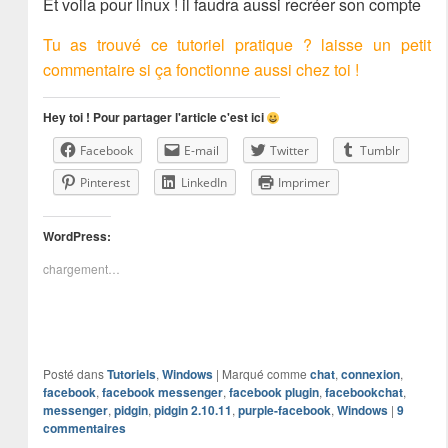
Et voila pour linux ! il faudra aussi recréer son compte
Tu as trouvé ce tutoriel pratique ? laisse un petit
commentaire si ça fonctionne aussi chez toi !
Hey toi ! Pour partager l'article c'est ici
Facebook
E-mail
Twitter
Tumblr
Pinterest
LinkedIn
Imprimer
WordPress:
chargement…
Posté dans
Tutoriels
,
Windows
|
Marqué comme
chat
,
connexion
,
facebook
,
facebook messenger
,
facebook plugin
,
facebookchat
,
messenger
,
pidgin
,
pidgin 2.10.11
,
purple-facebook
,
Windows
|
9
commentaires