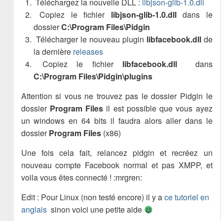
Téléchargez la nouvelle DLL :
libjson-glib-1.0.dll
Copiez le fichier
libjson-glib-1.0.dll
dans le
dossier
C:\Program Files\Pidgin
Télécharger le nouveau plugin
libfacebook.dll
de
la dernière
releases
Copiez le fichier
libfacebook.dll
dans
C:\Program Files\Pidgin\plugins
Attention si vous ne trouvez pas le dossier Pidgin le
dossier
Program Files
il est possible que vous ayez
un windows en 64 bits il faudra alors aller dans le
dossier
Program Files
(x86)
Une fois cela fait, relancez pidgin et recréez un
nouveau compte Facebook normal et pas XMPP, et
voila vous êtes connecté ! :mrgren:
Edit : Pour Linux (non testé encore) il y a
ce tutoriel en
anglais
sinon voici une petite aide