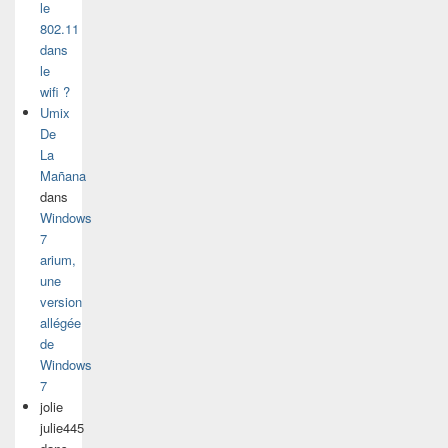
le
802.11
dans
le
wifi ?
Umix
De
La
Mañana
dans
Windows
7
arium,
une
version
allégée
de
Windows
7
jolie
julie445