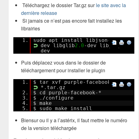
Téléchargez le dossier Tar.gz sur
le site avec la
dernière release
Si jamais ce n’est pas encore fait installez les
librairies
1.
sudo apt install libjson-glib-
dev libglib
2.0
-dev libpurple-
dev
Puis déplacez vous dans le dossier de
téléchargement pour installer le plugin
1.
$ tar xvf purple-facebook-
*.tar.gz
2.
$ cd purple-facebook-*
3.
$ ./configure
4.
$ make
5.
$ sudo make install
Biensur ou il y a l’astérix, il faut mettre le numéro
de la version téléchargée