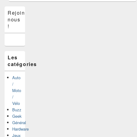
Zone
Rejoins-
principale
nous
de
widget
!
pour
la
barre
latérale
Les
catégories
Auto
/
Moto
/
Vélo
Buzz
Geek
Général
Hardware
Jeux