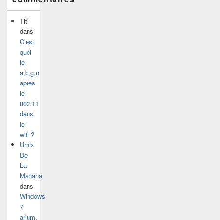
Titi
dans
C’est
quoi
le
a,b,g,n
après
le
802.11
dans
le
wifi ?
Umix
De
La
Mañana
dans
Windows
7
arium,