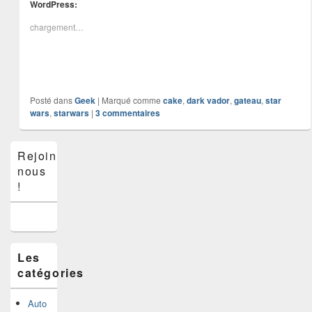
WordPress:
chargement…
Posté dans
Geek
|
Marqué comme
cake
,
dark vador
,
gateau
,
star
wars
,
starwars
|
3
commentaires
Zone
Rejoins-
principale
nous
de
widget
!
pour
la
barre
latérale
Les
catégories
Auto