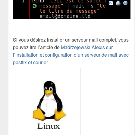
1.
echo
"Ceci est le sujet du
message"
| mail -s
"Ceci est
le titre du message"
email@domaine.tld
Si vous désirez installer un serveur mail complet, vous
pouvez lire l’article de
Madrzejewski Alexis sur
l’installation et configuration d’un serveur de mail avec
postfix et courier