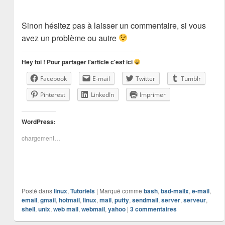
Sinon hésitez pas à laisser un commentaire, si vous
avez un problème ou autre
Hey toi ! Pour partager l'article c'est ici
Facebook
E-mail
Twitter
Tumblr
Pinterest
LinkedIn
Imprimer
WordPress:
chargement…
Posté dans
linux
,
Tutoriels
|
Marqué comme
bash
,
bsd-mailx
,
e-mail
,
email
,
gmail
,
hotmail
,
linux
,
mail
,
putty
,
sendmail
,
server
,
serveur
,
shell
,
unix
,
web mail
,
webmail
,
yahoo
|
3
commentaires