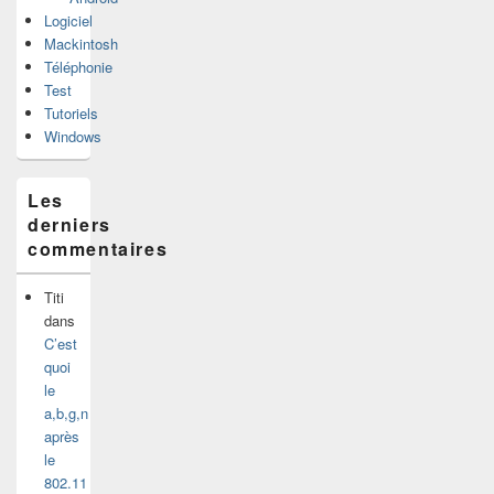
Logiciel
Mackintosh
Téléphonie
Test
Tutoriels
Windows
Les
derniers
commentaires
Titi
dans
C’est
quoi
le
a,b,g,n
après
le
802.11