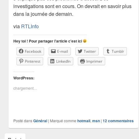
investigations sont en cours. On devrait en savoir plus
dans la journée de demain.
via
RTLInfo
Hey toi ! Pour partager l'article c'est ici
Facebook
E-mail
Twitter
Tumblr
Pinterest
LinkedIn
Imprimer
WordPress:
chargement…
Posté dans
Général
|
Marqué comme
hotmail
,
msn
|
12
commentaires
Zone