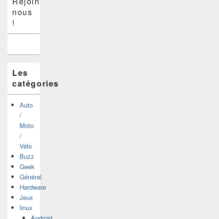
Rejoins-
principale
nous
de
widget
!
pour
la
barre
latérale
Les
catégories
Auto
/
Moto
/
Vélo
Buzz
Geek
Général
Hardware
Jeux
linux
Android