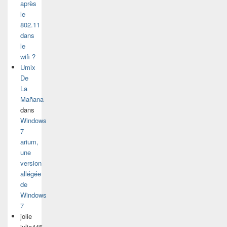
après
le
802.11
dans
le
wifi ?
Umix
De
La
Mañana
dans
Windows
7
arium,
une
version
allégée
de
Windows
7
jolie
julie445