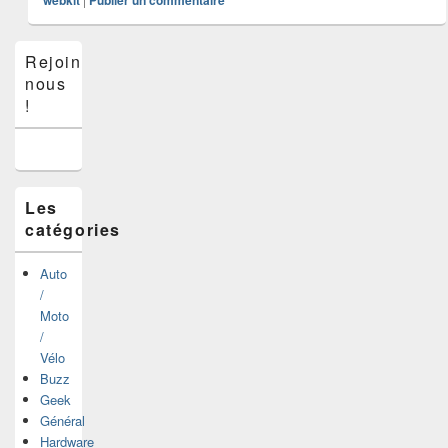
webkit
Publier un commentaire
Zone
Rejoins-
principale
nous
de
widget
!
pour
la
barre
latérale
Les
catégories
Auto
/
Moto
/
Vélo
Buzz
Geek
Général
Hardware