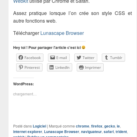
Webkit
utilisé par Chrome et Safari.
Assez pratique lorsque l’on crée son style CSS et
autre fonctions web.
Télécharger
Lunascape Browser
Hey toi ! Pour partager l'article c'est ici
Facebook
E-mail
Twitter
Tumblr
Pinterest
LinkedIn
Imprimer
WordPress:
chargement…
Posté dans
Logiciel
|
Marqué comme
chrome
,
firefox
,
gecko
,
ie
,
internet explorer
,
Lunascape Browser
,
naviguateur
,
safari
,
trident
,
|