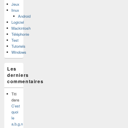
Jeux
linux
Android
Logiciel
Mackintosh
Téléphonie
Test
Tutoriels
Windows
Les
derniers
commentaires
Titi
dans
C’est
quoi
le
a,b,g,n