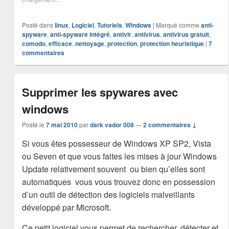
Posté dans
linux
,
Logiciel
,
Tutoriels
,
Windows
|
Marqué comme
anti-
spyware
,
anti-spyware intégré
,
antivir
,
antivirus
,
antivirus gratuit
,
comodo
,
efficace
,
nettoyage
,
protection
,
protection heuristique
|
7
commentaires
Supprimer les spywares avec
windows
Posté le
7 mai 2010
par
dark vador 008
—
2 commentaires ↓
Si vous êtes possesseur de Windows XP SP2, Vista
ou Seven et que vous faites les mises à jour Windows
Update relativement souvent ou bien qu’elles sont
automatiques vous vous trouvez donc en possession
d’un outil de détection des logiciels malveillants
développé par Microsoft.
Ce petit logiciel vous permet de rechercher, détecter et