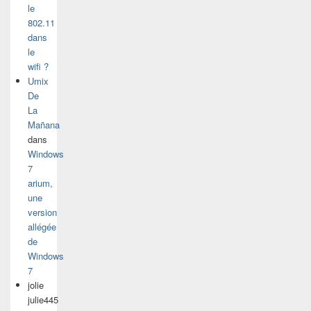
le
802.11
dans
le
wifi ?
Umix
De
La
Mañana
dans
Windows
7
arium,
une
version
allégée
de
Windows
7
jolie
julie445