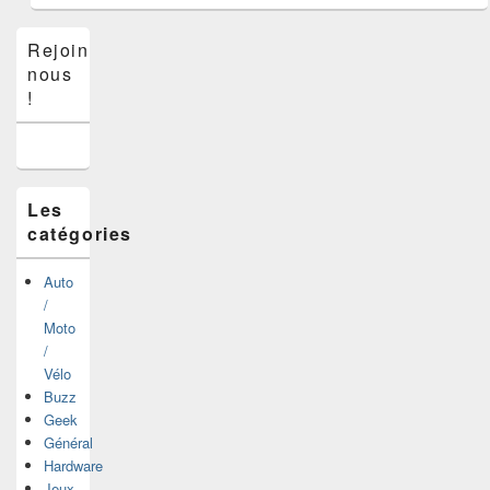
Zone
Rejoins-
principale
nous
de
widget
!
pour
la
barre
latérale
Les
catégories
Auto
/
Moto
/
Vélo
Buzz
Geek
Général
Hardware
Jeux