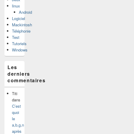
linux
Android
Logiciel
Mackintosh
Téléphonie
Test
Tutoriels
Windows
Les
derniers
commentaires
Titi
dans
C’est
quoi
le
a,b,g,n
après