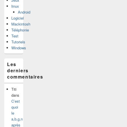
Jeux
linux
Android
Logiciel
Mackintosh
Téléphonie
Test
Tutoriels
Windows
Les
derniers
commentaires
Titi
dans
C’est
quoi
le
a,b,g,n
après