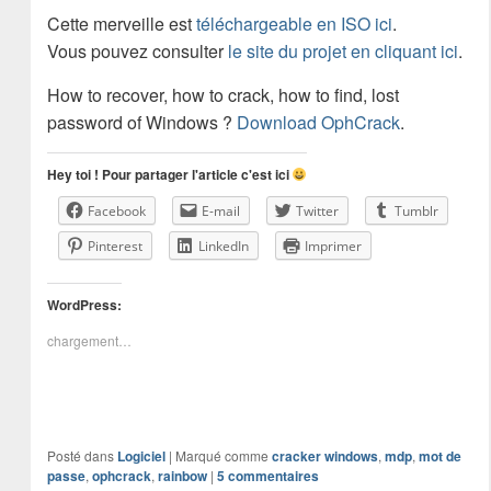
Cette merveille est
téléchargeable en ISO ici
.
Vous pouvez consulter
le site du projet en cliquant ici
.
How to recover, how to crack, how to find, lost
password of Windows ?
Download OphCrack
.
Hey toi ! Pour partager l'article c'est ici
Facebook
E-mail
Twitter
Tumblr
Pinterest
LinkedIn
Imprimer
WordPress:
chargement…
Posté dans
Logiciel
|
Marqué comme
cracker windows
,
mdp
,
mot de
passe
,
ophcrack
,
rainbow
|
5
commentaires