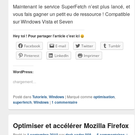
Maintenant le service SuperFetch n’est plus lancé, et
vous fais gagner un petit eu de ressource ! Compatible
sur Windows Vista et Seven
Hey toi ! Pour partager l'article c'est ici
Facebook
E-mail
Twitter
Tumblr
Pinterest
LinkedIn
Imprimer
WordPress:
chargement…
Posté dans
Tutoriels
,
Windows
|
Marqué comme
optimisation
,
superfetch
,
Windows
|
1
commentaire
Optimiser et accélérer Mozilla Firefox
Posté le
1 septembre 2010
par
dark vador 008
—
5 commentaires ↓