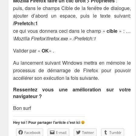
Mozilla Firefox faire un clic droit > Propriétés
:
puis, dans le champs Cible de la fenêtre de dialogue,
ajouter d’abord un espace, puis le texte suivant:
/Prefetch:1
ce qui vous donnera ceci dans le champ «
cible
» :
…
\Mozilla Firefox\firefox.exe » /Prefetch:1
Valider par «
OK
« .
Au lancement suivant Windows mettra en mémoire le
processus de démarrage de Firefox pour pouvoir
accélérer son exécution la fois suivante.
Ressentez vous une amélioration sur votre
navigateur ?
Bon surf
Hey toi ! Pour partager l'article c'est ici
Facebook
E-mail
Twitter
Tumblr