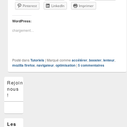
Pinterest
LinkedIn
Imprimer
WordPress:
chargement…
Posté dans
Tutoriels
|
Marqué comme
accélérer
,
booster
,
lenteur
,
mozilla firefox
,
navigateur
,
optimisation
|
5
commentaires
Zone
Rejoins-
principale
nous
de
widget
!
pour
la
barre
latérale
Les