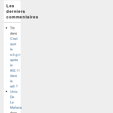
Les
derniers
commentaires
Titi
dans
C’est
quoi
le
a,b,g,n
après
le
802.11
dans
le
wifi ?
Umix
De
La
Mañana
dans