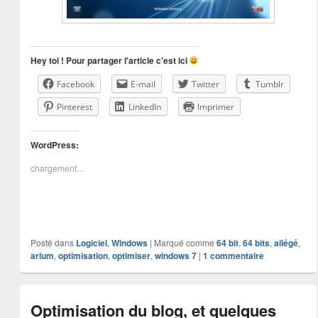
Hey toi ! Pour partager l'article c'est ici
Facebook
E-mail
Twitter
Tumblr
Pinterest
LinkedIn
Imprimer
WordPress:
chargement…
Posté dans
Logiciel
,
Windows
|
Marqué comme
64 bit
,
64 bits
,
allégé
,
arium
,
optimisation
,
optimiser
,
windows 7
|
1
commentaire
Optimisation du blog, et quelques