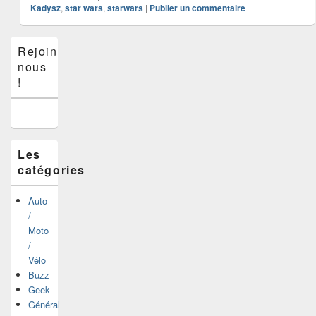
Kadysz
,
star wars
,
starwars
|
Publier un commentaire
Zone
Rejoins-
principale
nous
de
widget
!
pour
la
barre
latérale
Les
catégories
Auto
/
Moto
/
Vélo
Buzz
Geek
Général