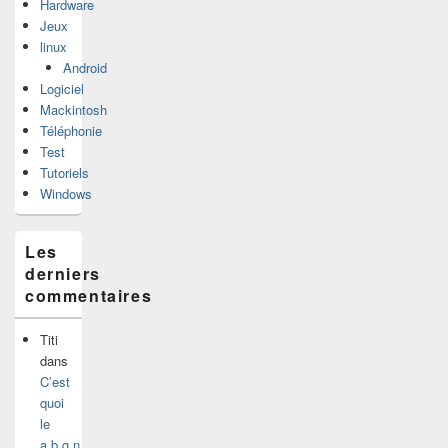
Hardware
Jeux
linux
Android
Logiciel
Mackintosh
Téléphonie
Test
Tutoriels
Windows
Les
derniers
commentaires
Titi
dans
C’est
quoi
le
a,b,g,n