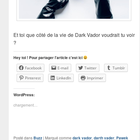
Et toi que côté de la vie de Dark Vador voudrait tu voir
?
Hey toi ! Pour partager l'article c'est ici
Facebook
E-mail
Twitter
Tumblr
Pinterest
LinkedIn
Imprimer
WordPress:
chargement…
Posté dans
Buzz
|
Marqué comme
dark vador
,
darth vader
,
Pawek