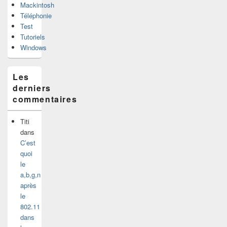
Mackintosh
Téléphonie
Test
Tutoriels
Windows
Les
derniers
commentaires
Titi
dans
C’est
quoi
le
a,b,g,n
après
le
802.11
dans