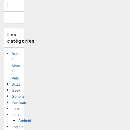
widget
!
pour
la
barre
latérale
Les
catégories
Auto
/
Moto
/
Vélo
Buzz
Geek
Général
Hardware
Jeux
linux
Android
Logiciel