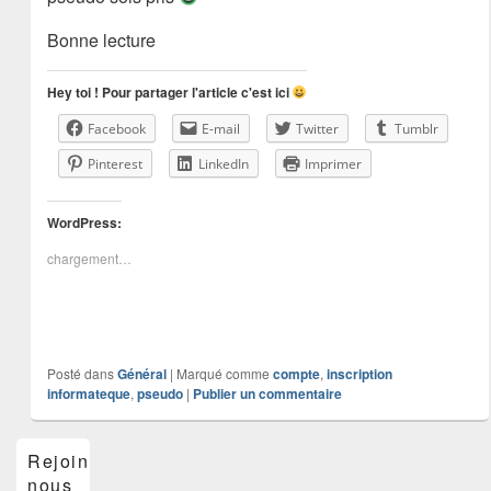
Bonne lecture
Hey toi ! Pour partager l'article c'est ici
Facebook
E-mail
Twitter
Tumblr
Pinterest
LinkedIn
Imprimer
WordPress:
chargement…
Posté dans
Général
|
Marqué comme
compte
,
inscription
informateque
,
pseudo
|
Publier un commentaire
Zone
Rejoins-
principale
nous
de