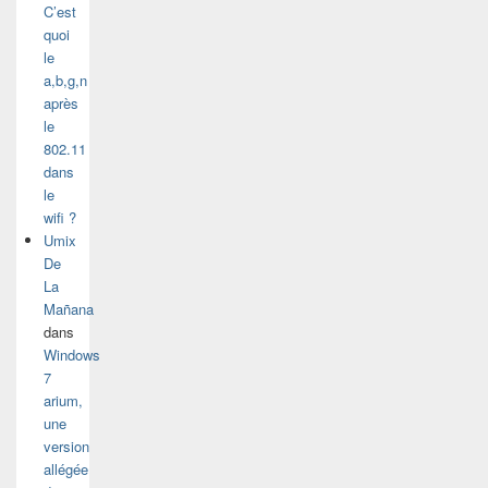
C’est
quoi
le
a,b,g,n
après
le
802.11
dans
le
wifi ?
Umix
De
La
Mañana
dans
Windows
7
arium,
une
version
allégée