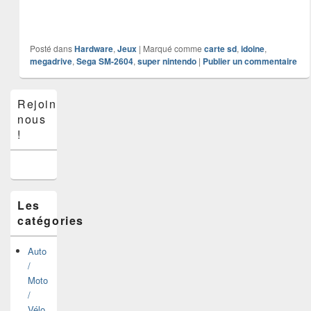
Posté dans
Hardware
,
Jeux
|
Marqué comme
carte sd
,
idoine
,
megadrive
,
Sega SM-2604
,
super nintendo
|
Publier un commentaire
Zone
Rejoins-
principale
nous
de
widget
!
pour
la
barre
latérale
Les
catégories
Auto
/
Moto
/
Vélo