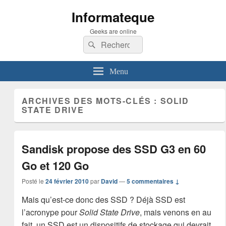
Informateque
Geeks are online
Recherche :
Rechercher
Menu
ARCHIVES DES MOTS-CLÉS :
SOLID
STATE DRIVE
Sandisk propose des SSD G3 en 60
Go et 120 Go
Posté le
24 février 2010
par
David
—
5 commentaires ↓
Mais qu’est-ce donc des SSD ? Déjà SSD est
l’acronype pour
Solid State Drive
, mais venons en au
fait, un SSD est un dispositifs de stockage qui devrait