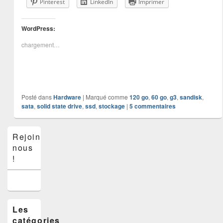
Pinterest
LinkedIn
Imprimer
WordPress:
chargement…
Posté dans
Hardware
|
Marqué comme
120 go
,
60 go
,
g3
,
sandisk
,
sata
,
solid state drive
,
ssd
,
stockage
|
5
commentaires
Zone
Rejoins-
principale
nous
de
widget
!
pour
la
barre
latérale
Les
catégories