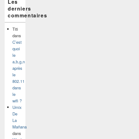
Les
derniers
commentaires
Titi
dans
C’est
quoi
le
a,b,g,n
après
le
802.11
dans
le
wifi ?
Umix
De
La
Mañana
dans