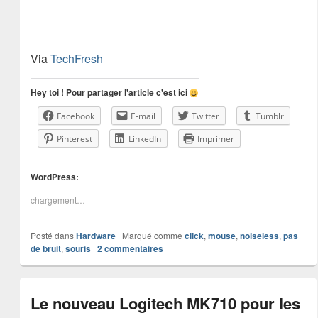
Via
TechFresh
Hey toi ! Pour partager l'article c'est ici
Facebook
E-mail
Twitter
Tumblr
Pinterest
LinkedIn
Imprimer
WordPress:
chargement…
Posté dans
Hardware
|
Marqué comme
click
,
mouse
,
noiseless
,
pas
de bruit
,
souris
|
2
commentaires
Le nouveau Logitech MK710 pour les