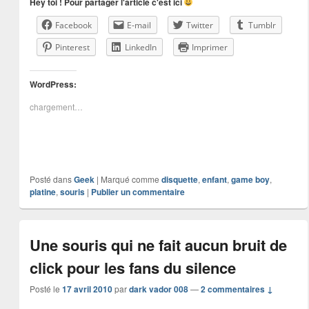
Hey toi ! Pour partager l'article c'est ici
Facebook
E-mail
Twitter
Tumblr
Pinterest
LinkedIn
Imprimer
WordPress:
chargement…
Posté dans
Geek
|
Marqué comme
disquette
,
enfant
,
game boy
,
platine
,
souris
|
Publier un commentaire
Une souris qui ne fait aucun bruit de
click pour les fans du silence
Posté le
17 avril 2010
par
dark vador 008
—
2 commentaires ↓