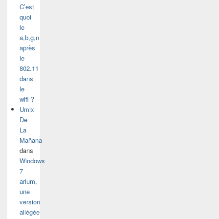
C’est
quoi
le
a,b,g,n
après
le
802.11
dans
le
wifi ?
Umix
De
La
Mañana
dans
Windows
7
arium,
une
version
allégée