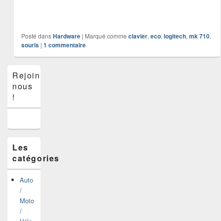
Posté dans
Hardware
|
Marqué comme
clavier
,
eco
,
logitech
,
mk 710
,
souris
|
1
commentaire
Zone
Rejoins-
principale
nous
de
widget
!
pour
la
barre
latérale
Les
catégories
Auto
/
Moto
/