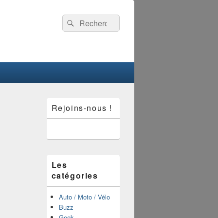
Recherche :
Rechercher
Zone
Rejoins-nous !
principale
de
widget
pour
la
barre
latérale
Les
catégories
Auto / Moto / Vélo
Buzz
Geek