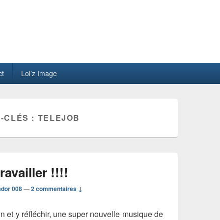
ct
Lol’z Image
-CLÉS :
TELEJOB
availler !!!!
ador 008
—
2 commentaires ↓
n et y réfléchir, une super nouvelle musique de