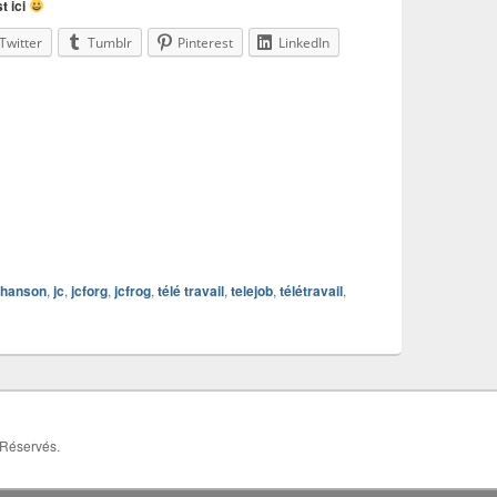
t ici
Twitter
Tumblr
Pinterest
LinkedIn
hanson
,
jc
,
jcforg
,
jcfrog
,
télé travail
,
telejob
,
télétravail
,
 Réservés.