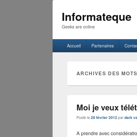
Informateque
Geeks are online
Menu
Accueil
Partenaires
Conta
principal
ARCHIVES DES MOTS
Moi je veux télétr
Posté le
28 février 2012
par
dark v
A prendre avec considératio