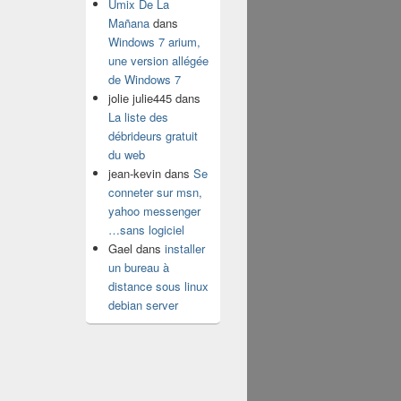
Umix De La
Mañana
dans
Windows 7 arium,
une version allégée
de Windows 7
jolie julie445
dans
La liste des
débrideurs gratuit
du web
jean-kevin
dans
Se
conneter sur msn,
yahoo messenger
…sans logiciel
Gael
dans
installer
un bureau à
distance sous linux
debian server