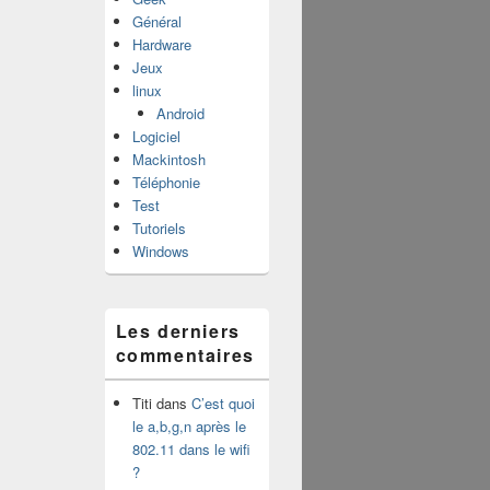
Général
Hardware
Jeux
linux
Android
Logiciel
Mackintosh
Téléphonie
Test
Tutoriels
Windows
Les derniers
commentaires
Titi
dans
C’est quoi
le a,b,g,n après le
802.11 dans le wifi
?