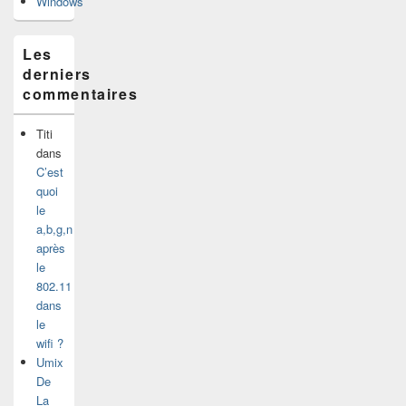
Windows
Les
derniers
commentaires
Titi
dans
C’est
quoi
le
a,b,g,n
après
le
802.11
dans
le
wifi ?
Umix
De
La