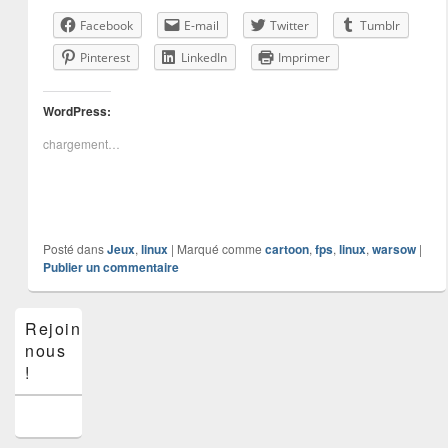
Facebook
E-mail
Twitter
Tumblr
Pinterest
LinkedIn
Imprimer
WordPress:
chargement…
Posté dans
Jeux
,
linux
|
Marqué comme
cartoon
,
fps
,
linux
,
warsow
|
Publier un commentaire
Zone
Rejoins-
principale
nous
de
widget
!
pour
la
barre
latérale