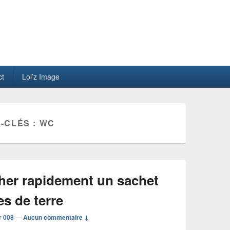
ct
Lol’z Image
-CLÉS :
WC
er rapidement un sachet
s de terre
r 008
—
Aucun commentaire ↓