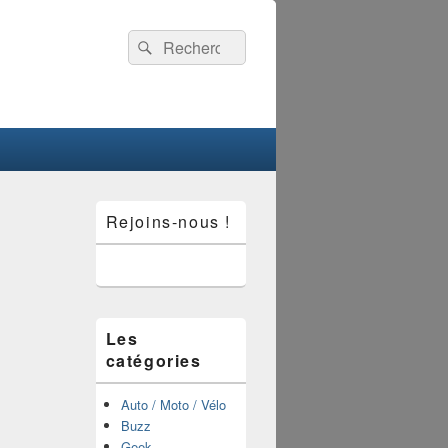
Recherche :
Rechercher
Zone
Rejoins-nous !
principale
de
widget
pour
la
barre
latérale
Les
catégories
Auto / Moto / Vélo
Buzz
Geek