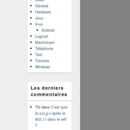
Général
Hardware
Jeux
linux
Android
Logiciel
Mackintosh
Téléphonie
Test
Tutoriels
Windows
Les derniers
commentaires
Titi
dans
C’est quoi
le a,b,g,n après le
802.11 dans le wifi
?