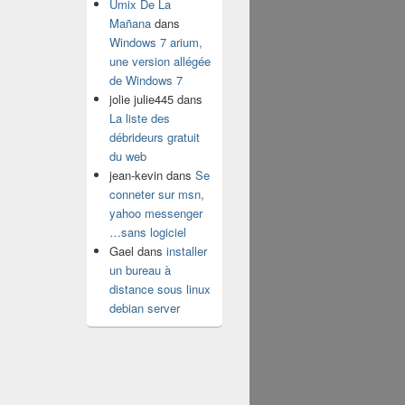
Umix De La
Mañana
dans
Windows 7 arium,
une version allégée
de Windows 7
jolie julie445
dans
La liste des
débrideurs gratuit
du web
jean-kevin
dans
Se
conneter sur msn,
yahoo messenger
…sans logiciel
Gael
dans
installer
un bureau à
distance sous linux
debian server