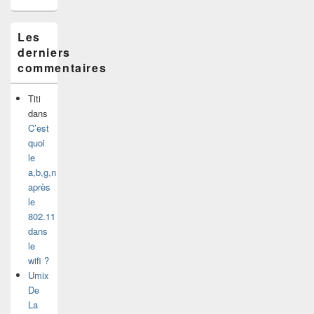
Les
derniers
commentaires
Titi
dans
C’est
quoi
le
a,b,g,n
après
le
802.11
dans
le
wifi ?
Umix
De
La