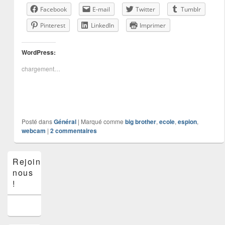
Facebook
E-mail
Twitter
Tumblr
Pinterest
LinkedIn
Imprimer
WordPress:
chargement…
Posté dans
Général
|
Marqué comme
big brother
,
ecole
,
espion
,
webcam
|
2
commentaires
Zone
Rejoins-
principale
nous
de
widget
!
pour
la
barre
latérale