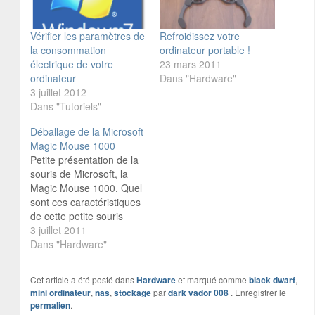
Vérifier les paramètres de
Refroidissez votre
la consommation
ordinateur portable !
électrique de votre
23 mars 2011
ordinateur
Dans "Hardware"
3 juillet 2012
Dans "Tutoriels"
Déballage de la Microsoft
Magic Mouse 1000
Petite présentation de la
souris de Microsoft, la
Magic Mouse 1000. Quel
sont ces caractéristiques
de cette petite souris
pour ordinateur portable
3 juillet 2011
Dans "Hardware"
Cet article a été posté dans
Hardware
et marqué comme
black dwarf
,
mini ordinateur
,
nas
,
stockage
par
dark vador 008
. Enregistrer le
permalien
.