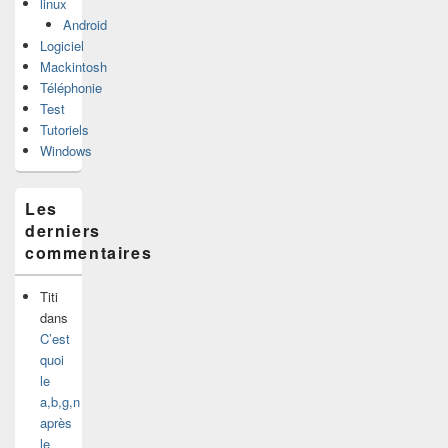
linux
Android
Logiciel
Mackintosh
Téléphonie
Test
Tutoriels
Windows
Les
derniers
commentaires
Titi
dans
C’est
quoi
le
a,b,g,n
après
le