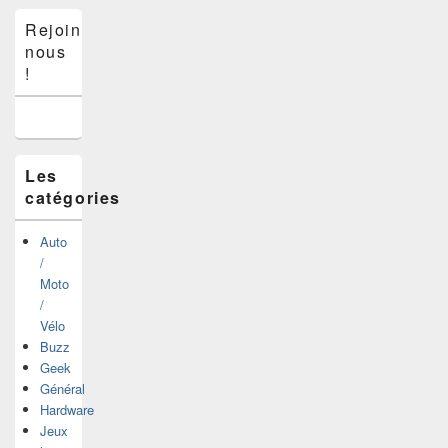
Zone
Rejoins-
principale
nous
de
widget
!
pour
la
barre
latérale
Les
catégories
Auto
/
Moto
/
Vélo
Buzz
Geek
Général
Hardware
Jeux