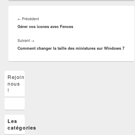
Navigation
de
Article
←
Précédent
l’article
Gérer vos icones avec Fences
précédent :
Article
Suivant
→
Comment changer la taille des miniatures sur Windows 7
suivant :
Zone
Rejoins-
principale
nous
de
widget
!
pour
la
barre
latérale
Les
catégories