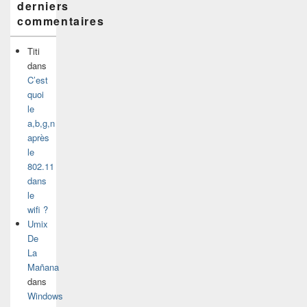
derniers
commentaires
Titi
dans
C’est
quoi
le
a,b,g,n
après
le
802.11
dans
le
wifi ?
Umix
De
La
Mañana
dans
Windows