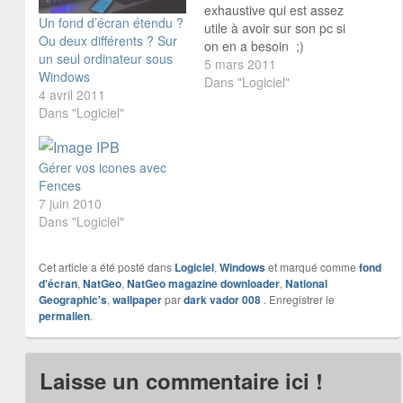
exhaustive qui est assez
Un fond d’écran étendu ?
utile à avoir sur son pc si
Ou deux différents ? Sur
on en a besoin ;)
un seul ordinateur sous
DIVERS : :arrow:
5 mars 2011
Windows
µTorrent : le client pour
Dans "Logiciel"
4 avril 2011
Torrents de préférence,
Dans "Logiciel"
léger et il fait ce qu'on lui
demande :
http://www.utorrent.com/
Gérer vos icones avec
:arrow: TeraCopy: léger, il
Fences
remplace le système
7 juin 2010
de…
Dans "Logiciel"
Cet article a été posté dans
Logiciel
,
Windows
et marqué comme
fond
d'écran
,
NatGeo
,
NatGeo magazine downloader
,
National
Geographic's
,
wallpaper
par
dark vador 008
. Enregistrer le
permalien
.
Laisse un commentaire ici !