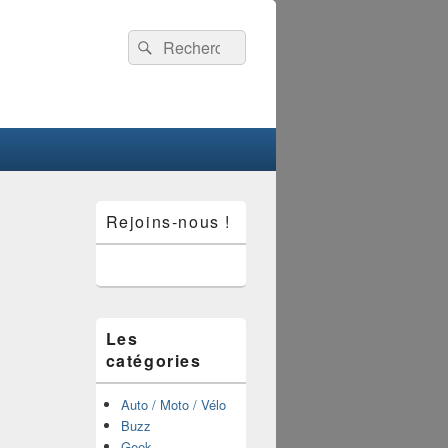
Recherche :
Rechercher
Zone
Rejoins-nous !
principale
de
widget
pour
la
barre
latérale
Les
catégories
Auto / Moto / Vélo
Buzz
Geek