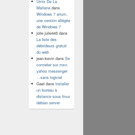
Umix De La
Mañana
dans
Windows 7 arium,
une version allégée
de Windows 7
jolie julie445
dans
La liste des
débrideurs gratuit
du web
jean-kevin
dans
Se
conneter sur msn,
yahoo messenger
…sans logiciel
Gael
dans
installer
un bureau à
distance sous linux
debian server