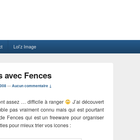
ct
Lol’z Image
s avec Fences
 008
—
Aucun commentaire ↓
nt assez … difficile à ranger
J’ai découvert
emble pas vraiment connu mais qui est pourtant
it de Fences qui est un freeware pour organiser
ies pour mieux trier vos icones :