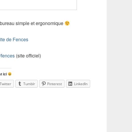
n bureau simple et ergonomique
uite de Fences
s/fences
(site officiel)
t ici
Twitter
Tumblr
Pinterest
LinkedIn