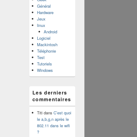
Général
Hardware
Jeux
linux
Android
Logiciel
Mackintosh
Téléphonie
Test
Tutoriels
Windows
Les derniers
commentaires
Titi
dans
C’est quoi
le a,b,g,n après le
802.11 dans le wifi
?