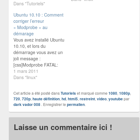
Dans "Tutoriels"
rapidement (sauf pour
certain dans 6 mois).
Ubuntu 10.10 : Comment
Mike Galbraith a mis au
corriger l’erreur
point avec 223 lignes de
« Modprobe » au
code un…
démarage
Vous avez installé Ubuntu
10.10, et lors du
démarrage vous avez un
joli message :
[css]Modprobe FATAL:
Could not load
1 mars 2011
/lib/modules/2.6.35-22-
Dans "linux"
generic/modules.dep: No
such file or directory[/css]
Cet article a été posté dans
Tutoriels
et marqué comme
1080
,
1080p
,
Cela vous allonge votre
720
,
720p
,
haute définition
,
hd
,
html5
,
restreint
,
video
,
youtube
par
démarrage de plusieurs
dark vador 008
. Enregistrer le
permalien
.
précieuse seconde, sans
cela votre vie geek
basculerais ? :mrgreen:
Laisse un commentaire ici !
Voici ce qu'il faut faire
pour fixer…