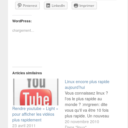
Pinterest
LinkedIn
Imprimer
WordPress:
chargement…
Articles similaires
Linux encore plus rapide
aujourd’hui
Vous connaissez linux ?
l'os le plus rapide au
monde ? :mrgreen: dite
Rendre youtube « Light »
vous qu'il va être 10 fois
pour afficher les vidéos
plus rapide. Un nouveau
plus rapidement
patch risque de sortir
20 novembre 2010
23 avril 2011
dans vos release assez
Dans "linux"