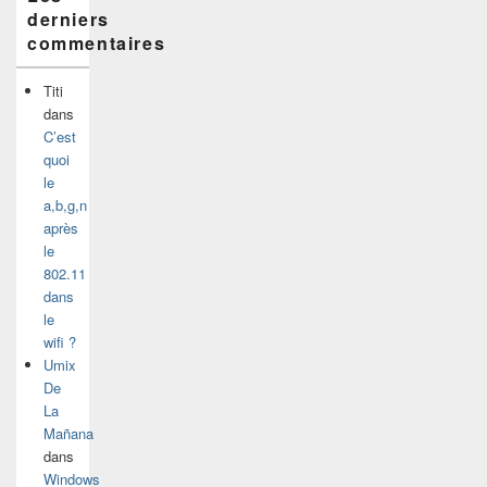
derniers
commentaires
Titi
dans
C’est
quoi
le
a,b,g,n
après
le
802.11
dans
le
wifi ?
Umix
De
La
Mañana
dans
Windows