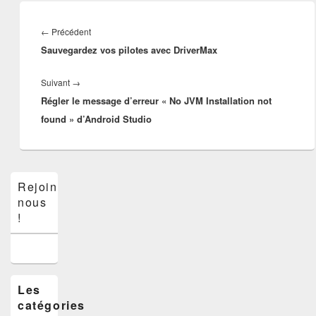
Navigation
de
Article
←
Précédent
l’article
Sauvegardez vos pilotes avec DriverMax
précédent :
Article
Suivant
→
Régler le message d’erreur « No JVM Installation not
suivant :
found » d’Android Studio
Zone
Rejoins-
principale
nous
de
widget
!
pour
la
barre
latérale
Les
catégories