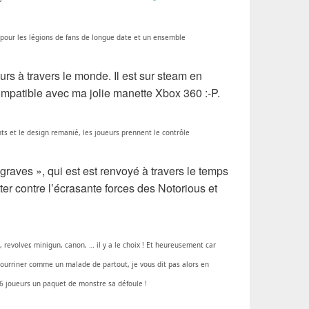
n pour les légions de fans de longue date et un ensemble
rs à travers le monde. Il est sur steam en
ompatible avec ma jolie manette Xbox 360 :-P.
s et le design remanié, les joueurs prennent le contrôle
raves », qui est est renvoyé à travers le temps
ter contre l’écrasante forces des Notorious et
 revolver, minigun, canon, … il y a le choix ! Et heureusement car
urriner comme un malade de partout, je vous dit pas alors en
6 joueurs un paquet de monstre sa défoule !