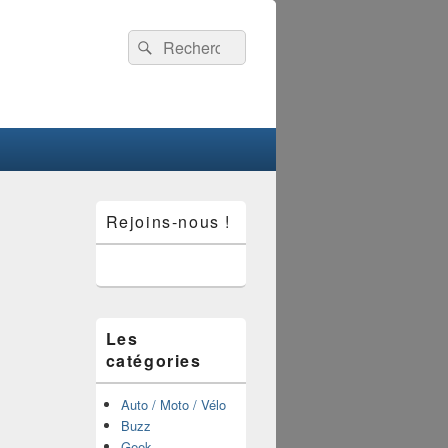
Recherche :
Rechercher
Zone
Rejoins-nous !
principale
de
widget
pour
la
barre
latérale
Les
catégories
Auto / Moto / Vélo
Buzz
Geek