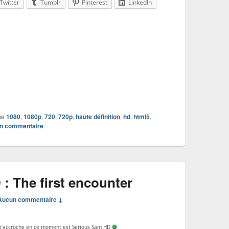
Twitter
Tumblr
Pinterest
LinkedIn
me
1080
,
1080p
,
720
,
720p
,
haute définition
,
hd
,
html5
,
un commentaire
: The first encounter
Aucun commentaire ↓
el j’accroche en ce moment est Serious Sam HD