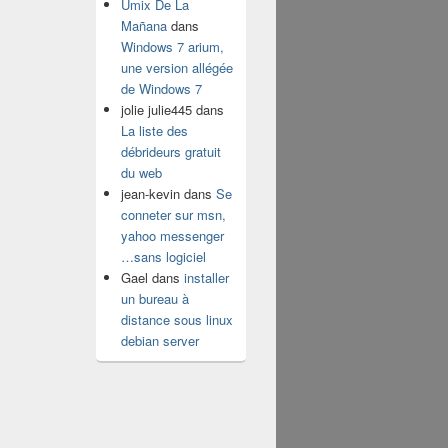
Umix De La
Mañana
dans
Windows 7 arium,
une version allégée
de Windows 7
jolie julie445
dans
La liste des
débrideurs gratuit
du web
jean-kevin
dans
Se
conneter sur msn,
yahoo messenger
…sans logiciel
Gael
dans
installer
un bureau à
distance sous linux
debian server
p