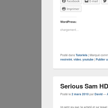
Facebook
E-mail
Imprimer
WordPress:
chargement…
Posté dans
Tutoriels
|
Marqué com
restreint
,
video
,
youtube
|
Publier 
Serious Sam HD 
Posté le
2 mars 2010
par
David
—
Un petit jeu que j’ai acheté et sur lequ