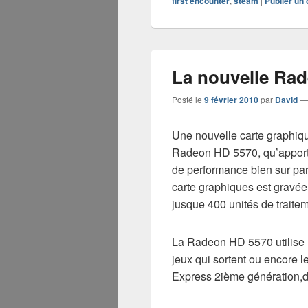
first encounter
,
steam
|
Publier un
La nouvelle Ra
Posté le
9 février 2010
par
David
Une nouvelle carte graphiq
Radeon HD 5570, qu’apporte
de performance bien sur par
carte graphiques est gravé
jusque 400 unités de traitem
La Radeon HD 5570 utilise l
jeux qui sortent ou encore l
Express 2ième génération,d