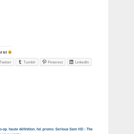
t ici
Twitter
Tumblr
Pinterest
LinkedIn
o-op
,
haute définition
,
hd
,
promo
,
Serious Sam HD : The