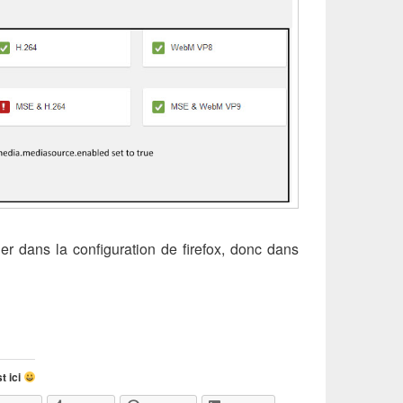
ller dans la configuration de firefox, donc dans
 lire une vidéo youtube en 1080p lorsqu’il est restreint en 720
t ici