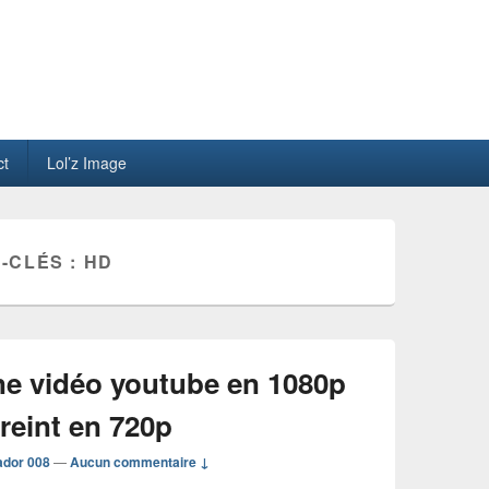
ct
Lol’z Image
-CLÉS :
HD
e vidéo youtube en 1080p
treint en 720p
ador 008
—
Aucun commentaire ↓