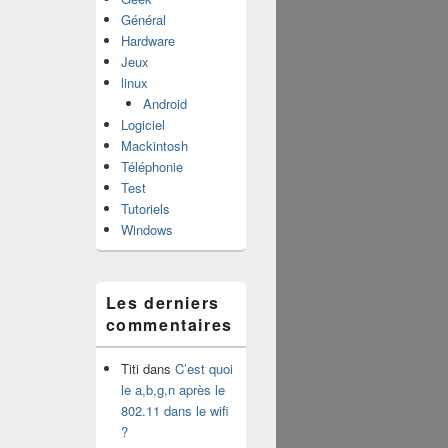
Général
Hardware
Jeux
linux
Android
Logiciel
Mackintosh
Téléphonie
Test
Tutoriels
Windows
Les derniers
commentaires
Titi
dans
C’est quoi
le a,b,g,n après le
802.11 dans le wifi
?