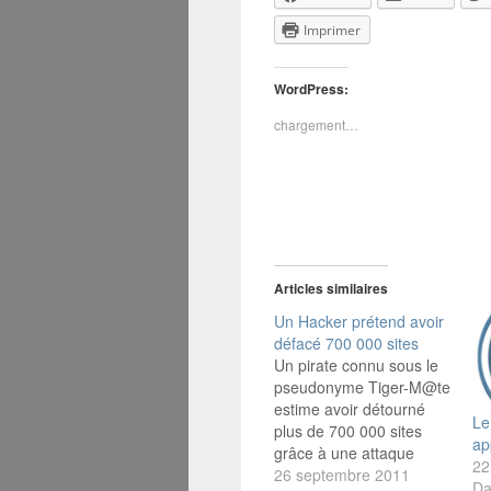
Imprimer
WordPress:
chargement…
Articles similaires
Un Hacker prétend avoir
défacé 700 000 sites
Un pirate connu sous le
pseudonyme Tiger-M@te
estime avoir détourné
Le
plus de 700 000 sites
ap
grâce à une attaque
22
menée contre un Data
26 septembre 2011
Da