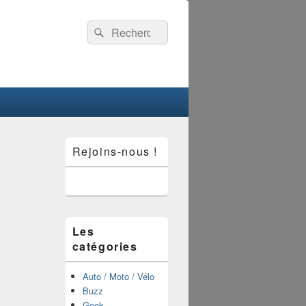
Recherche :
Rechercher
Zone
Rejoins-nous !
principale
de
widget
pour
la
barre
latérale
Les
catégories
Auto / Moto / Vélo
Buzz
Geek