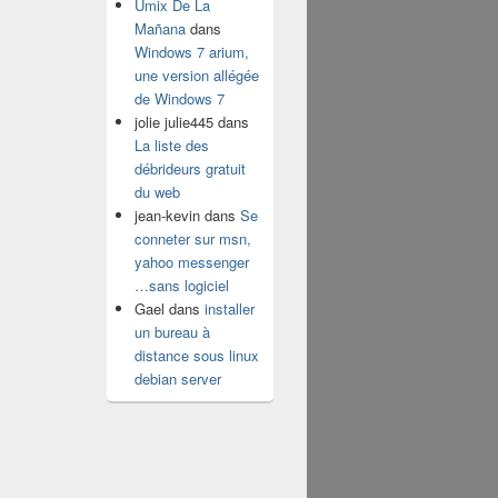
Umix De La
Mañana
dans
Windows 7 arium,
une version allégée
de Windows 7
jolie julie445
dans
La liste des
débrideurs gratuit
du web
jean-kevin
dans
Se
conneter sur msn,
yahoo messenger
…sans logiciel
Gael
dans
installer
un bureau à
distance sous linux
debian server