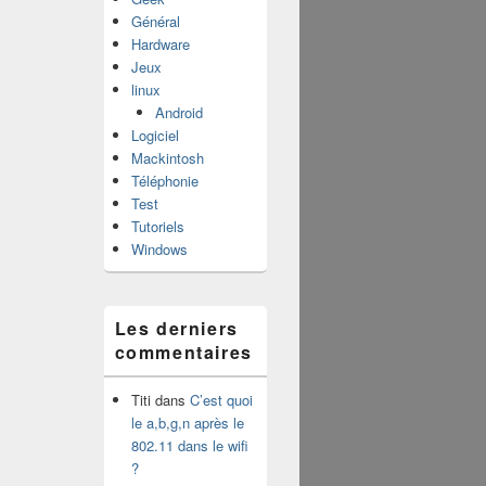
Général
Hardware
Jeux
linux
Android
Logiciel
Mackintosh
Téléphonie
Test
Tutoriels
Windows
Les derniers
commentaires
Titi
dans
C’est quoi
le a,b,g,n après le
802.11 dans le wifi
?