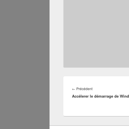
Navigation
de
Article
←
Précédent
l’article
Accélerer le démarrage de Win
précédent :