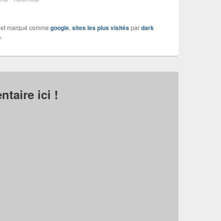
et marqué comme
google
,
sites les plus visités
par
dark
n
.
taire ici !