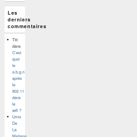
Les
derniers
commentaires
Titi
dans
C’est
quoi
le
a,b,g,n
après
le
802.11
dans
le
wifi ?
Umix
De
La
Mañana