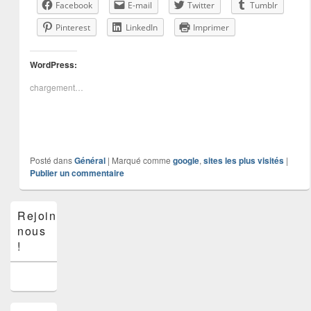
Facebook
E-mail
Twitter
Tumblr
Pinterest
LinkedIn
Imprimer
WordPress:
chargement…
Posté dans
Général
|
Marqué comme
google
,
sites les plus visités
|
Publier un commentaire
Zone
Rejoins-
principale
nous
de
widget
!
pour
la
barre
latérale