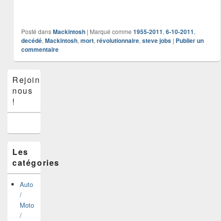
Posté dans
Mackintosh
|
Marqué comme
1955-2011
,
6-10-2011
,
decédé
,
Mackintosh
,
mort
,
révolutionnaire
,
steve jobs
|
Publier un
commentaire
Zone
Rejoins-
principale
nous
de
widget
!
pour
la
barre
latérale
Les
catégories
Auto
/
Moto
/