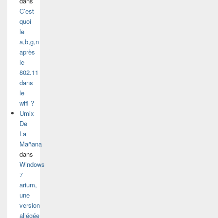
dans
C’est
quoi
le
a,b,g,n
après
le
802.11
dans
le
wifi ?
Umix
De
La
Mañana
dans
Windows
7
arium,
une
version
allégée