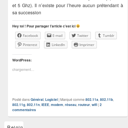
et 5 Ghz). Il n’existe pour l’heure aucun prétendant à
sa succession
Hey toi ! Pour partager l'article c'est ici
Facebook
E-mail
Twitter
Tumblr
Pinterest
LinkedIn
Imprimer
WordPress:
chargement…
Posté dans
Général
,
Logiciel
|
Marqué comme
802.11a
,
802.11b
,
802.11g
,
802.11n
,
IEEE
,
modem
,
réseau
,
routeur
,
wifi
|
2
commentaires
Zone
Rejoins-