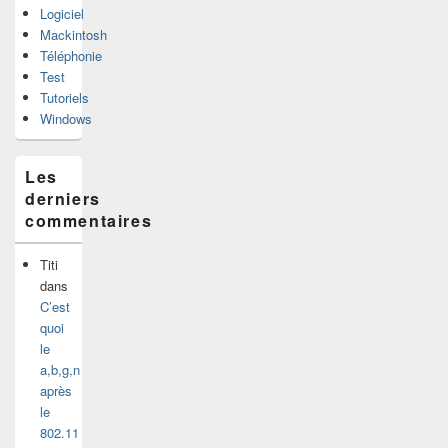
Logiciel
Mackintosh
Téléphonie
Test
Tutoriels
Windows
Les
derniers
commentaires
Titi
dans
C’est
quoi
le
a,b,g,n
après
le
802.11