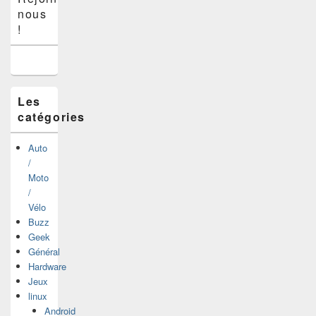
principale
nous
de
widget
!
pour
la
barre
latérale
Les
catégories
Auto
/
Moto
/
Vélo
Buzz
Geek
Général
Hardware
Jeux
linux
Android