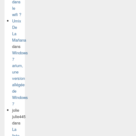
dans
le
wifi ?
Umix
De
La
Mañana
dans
Windows
7
arium,
une
version
allégée
de
Windows
7
jolie
julie445
dans
La
liste