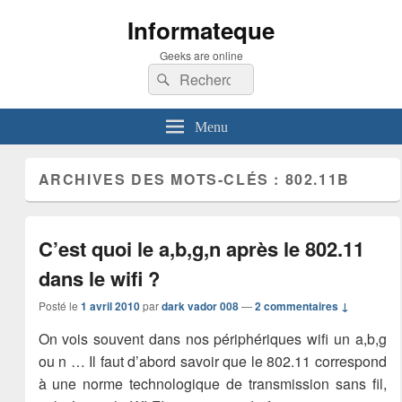
Informateque
Geeks are online
Recherche :
Rechercher
Menu
ARCHIVES DES MOTS-CLÉS :
802.11B
C’est quoi le a,b,g,n après le 802.11
dans le wifi ?
Posté le
1 avril 2010
par
dark vador 008
—
2 commentaires ↓
On vois souvent dans nos périphériques wifi un a,b,g
ou n … Il faut d’abord savoir que le 802.11 correspond
à une norme technologique de transmission sans fil,