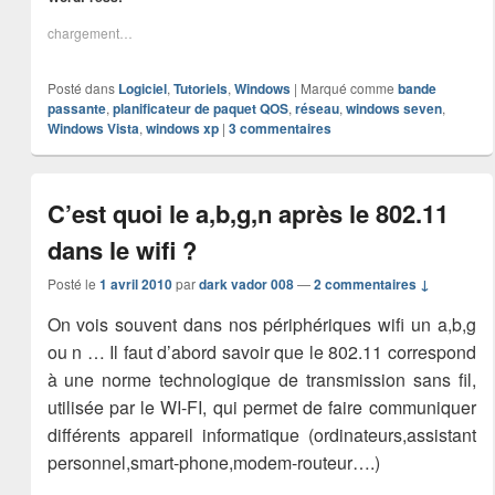
chargement…
Posté dans
Logiciel
,
Tutoriels
,
Windows
|
Marqué comme
bande
passante
,
planificateur de paquet QOS
,
réseau
,
windows seven
,
Windows Vista
,
windows xp
|
3
commentaires
C’est quoi le a,b,g,n après le 802.11
dans le wifi ?
Posté le
1 avril 2010
par
dark vador 008
—
2 commentaires ↓
On vois souvent dans nos périphériques wifi un a,b,g
ou n … Il faut d’abord savoir que le 802.11 correspond
à une norme technologique de transmission sans fil,
utilisée par le WI-FI, qui permet de faire communiquer
différents appareil informatique (ordinateurs,assistant
personnel,smart-phone,modem-routeur….)