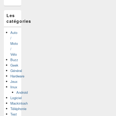
barre
latérale
Les
catégories
Auto
/
Moto
/
Vélo
Buzz
Geek
Général
Hardware
Jeux
linux
Android
Logiciel
Mackintosh
Téléphonie
Test