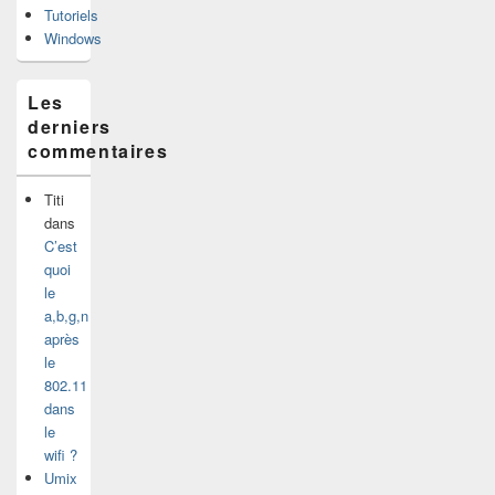
Tutoriels
Windows
Les
derniers
commentaires
Titi
dans
C’est
quoi
le
a,b,g,n
après
le
802.11
dans
le
wifi ?
Umix