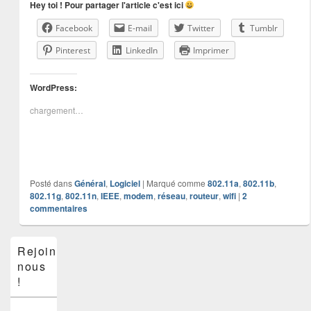
Hey toi ! Pour partager l'article c'est ici
Facebook
E-mail
Twitter
Tumblr
Pinterest
LinkedIn
Imprimer
WordPress:
chargement…
Posté dans
Général
,
Logiciel
|
Marqué comme
802.11a
,
802.11b
,
802.11g
,
802.11n
,
IEEE
,
modem
,
réseau
,
routeur
,
wifi
|
2
commentaires
Zone
Rejoins-
principale
nous
de
widget
!
pour
la