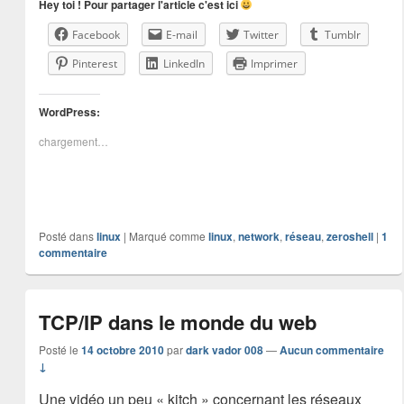
Hey toi ! Pour partager l'article c'est ici
Facebook
E-mail
Twitter
Tumblr
Pinterest
LinkedIn
Imprimer
WordPress:
chargement…
Posté dans
linux
|
Marqué comme
linux
,
network
,
réseau
,
zeroshell
|
1
commentaire
TCP/IP dans le monde du web
Posté le
14 octobre 2010
par
dark vador 008
—
Aucun commentaire
↓
Une vidéo un peu « kitch » concernant les réseaux