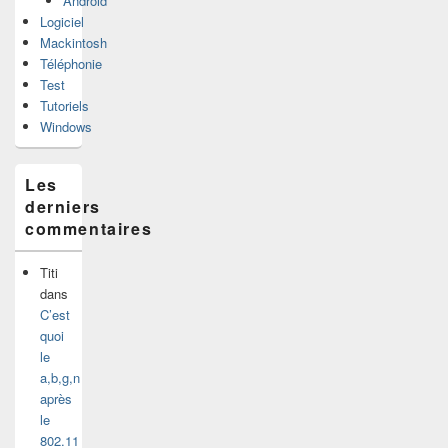
Android
Logiciel
Mackintosh
Téléphonie
Test
Tutoriels
Windows
Les
derniers
commentaires
Titi
dans
C’est
quoi
le
a,b,g,n
après
le
802.11