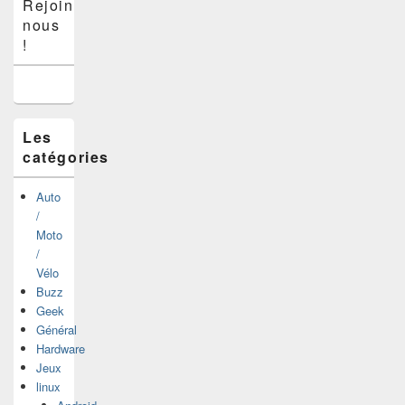
Rejoins-
principale
nous
de
widget
!
pour
la
barre
latérale
Les
catégories
Auto
/
Moto
/
Vélo
Buzz
Geek
Général
Hardware
Jeux
linux