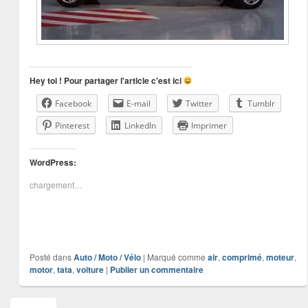
Hey toi ! Pour partager l'article c'est ici
Facebook
E-mail
Twitter
Tumblr
Pinterest
LinkedIn
Imprimer
WordPress:
chargement…
Posté dans
Auto / Moto / Vélo
|
Marqué comme
air
,
comprimé
,
moteur
,
motor
,
tata
,
voiture
|
Publier un commentaire
Zone