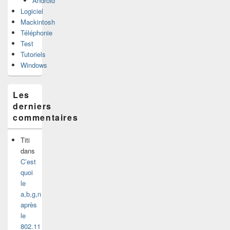
Android
Logiciel
Mackintosh
Téléphonie
Test
Tutoriels
Windows
Les
derniers
commentaires
Titi
dans
C’est
quoi
le
a,b,g,n
après
le
802.11