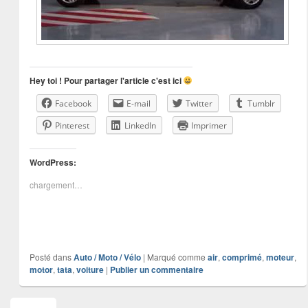
Hey toi ! Pour partager l'article c'est ici
Facebook
E-mail
Twitter
Tumblr
Pinterest
LinkedIn
Imprimer
WordPress:
chargement…
Posté dans
Auto / Moto / Vélo
|
Marqué comme
air
,
comprimé
,
moteur
,
motor
,
tata
,
voiture
|
Publier un commentaire
Zone