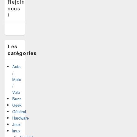
Rejoins-
principale
nous
de
widget
!
pour
la
barre
latérale
Les
catégories
Auto
/
Moto
/
Vélo
Buzz
Geek
Général
Hardware
Jeux
linux