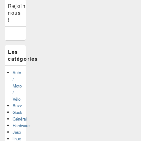
Zone
Rejoins-
principale
nous
de
widget
!
pour
la
barre
latérale
Les
catégories
Auto
/
Moto
/
Vélo
Buzz
Geek
Général
Hardware
Jeux
linux