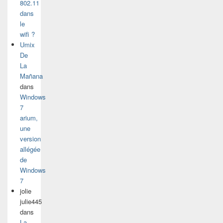
802.11
dans
le
wifi ?
Umix
De
La
Mañana
dans
Windows
7
arium,
une
version
allégée
de
Windows
7
jolie
julie445
dans
La