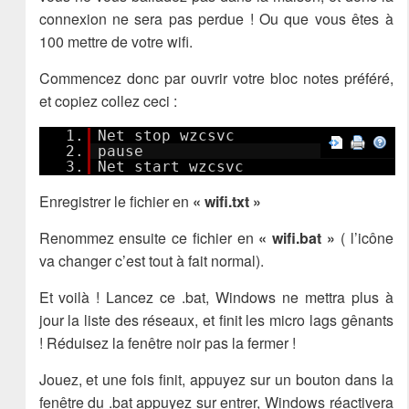
connexion ne sera pas perdue ! Ou que vous êtes à
100 mettre de votre wifi.
Commencez donc par ouvrir votre bloc notes préféré,
et copiez collez ceci :
1.
Net stop wzcsvc
2.
pause
3.
Net start wzcsvc
Enregistrer le fichier en
« wifi.txt »
Renommez ensuite ce fichier en
« wifi.bat »
( l’icône
va changer c’est tout à fait normal).
Et voilà ! Lancez ce .bat, Windows ne mettra plus à
jour la liste des réseaux, et finit les micro lags gênants
! Réduisez la fenêtre noir pas la fermer !
Jouez, et une fois finit, appuyez sur un bouton dans la
fenêtre du .bat appuyez sur entrer, Windows réactivera