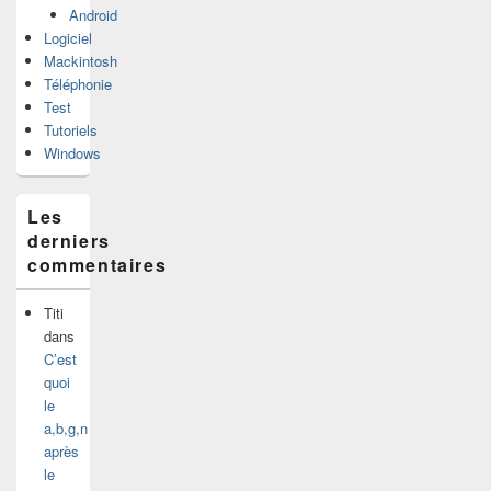
Android
Logiciel
Mackintosh
Téléphonie
Test
Tutoriels
Windows
Les
derniers
commentaires
Titi
dans
C’est
quoi
le
a,b,g,n
après
le