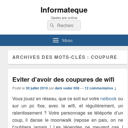
Informateque
Geeks are online
Recherche :
Rechercher
Menu
ARCHIVES DES MOTS-CLÉS :
COUPURE
Eviter d’avoir des coupures de wifi
Posté le
30 juillet 2010
par
dark vador 008
—
12 commentaires ↓
Vous jouez en réseau, que ce soit sur votre
netbook
ou
sur un pc fixe, avec le wifi, et régulièrement, un
ralentissement ? Votre personnage se téléporte d’un
coup, il danse le moonwalk (repose en paix, on ne
t’oubliera jamais ! Les légendes ne meurent pas !