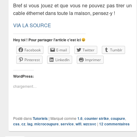
Bref si vous jouez et que vous ne pouvez pas tirer un
cable éthernet dans toute la maison, pensez-y !
VIA LA SOURCE
Hey toi ! Pour partager l'article c'est ici
Facebook
E-mail
Twitter
Tumblr
Pinterest
LinkedIn
Imprimer
WordPress:
chargement…
Posté dans
Tutoriels
|
Marqué comme
1.6
,
counter strike
,
coupure
,
css
,
cz
,
lag
,
microcoupure
,
service
,
wifi
,
wzcsvc
|
12
commentaires