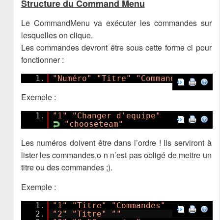
Structure du Command Menu
Le CommandMenu va exécuter les commandes sur
lesquelles on clique.
Les commandes devront être sous cette forme ci pour
fonctionner :
1.
"Numéro"
"Titre"
"Commandes"
Exemple :
1.
"1"
"Changer d'equipe"
"chooseteam"
Les numéros doivent être dans l’ordre ! Ils serviront à
lister les commandes,o n n’est pas obligé de mettre un
titre ou des commandes ;).
Exemple :
1.
"1"
"Titre"
"Commandes"
2.
"2"
"Titre"
""