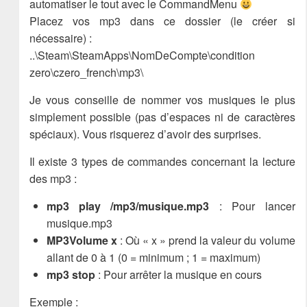
automatiser le tout avec le CommandMenu
Placez vos mp3 dans ce dossier (le créer si
nécessaire) :
..\Steam\SteamApps\NomDeCompte\condition
zero\czero_french\mp3\
Je vous conseille de nommer vos musiques le plus
simplement possible (pas d’espaces ni de caractères
spéciaux). Vous risquerez d’avoir des surprises.
Il existe 3 types de commandes concernant la lecture
des mp3 :
mp3 play /mp3/musique.mp3
: Pour lancer
musique.mp3
MP3Volume x
: Où « x » prend la valeur du volume
allant de 0 à 1 (0 = minimum ; 1 = maximum)
mp3 stop
: Pour arrêter la musique en cours
Exemple :