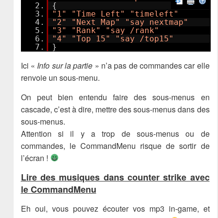
2.
{
3.
"1"
"Time Left"
"timeleft"
4.
"2"
"Next Map"
"say nextmap"
5.
"3"
"Rank"
"say /rank"
6.
"4"
"Top 15"
"say /top15"
7.
}
Ici «
Info sur la partie
» n’a pas de commandes car elle
renvoie un sous-menu.
On peut bien entendu faire des sous-menus en
cascade, c’est à dire, mettre des sous-menus dans des
sous-menus.
Attention si il y a trop de sous-menus ou de
commandes, le CommandMenu risque de sortir de
l’écran !
Lire des musiques dans counter strike avec
le CommandMenu
Eh oui, vous pouvez écouter vos mp3 in-game, et