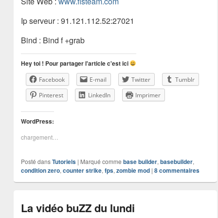
Site Web :
www.flsteam.com
Ip serveur : 91.121.112.52:27021
Bind : Bind f +grab
Hey toi ! Pour partager l'article c'est ici
Facebook
E-mail
Twitter
Tumblr
Pinterest
LinkedIn
Imprimer
WordPress:
chargement…
Posté dans
Tutoriels
|
Marqué comme
base builder
,
basebuilder
,
condition zero
,
counter strike
,
fps
,
zombie mod
|
8
commentaires
La vidéo buZZ du lundi