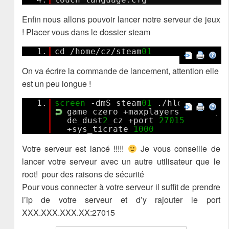
Enfin nous allons pouvoir lancer notre serveur de jeux
! Placer vous dans le dossier steam
1.
cd /home/cz/steam
01
On va écrire la commande de lancement, attention elle
est un peu longue !
1.
screen
-dmS steam
01
./hlds_run -
game czero +maxplayers
12
+map
de_dust
2
_cz +port
27015
+sys_ticrate
1000
Votre serveur est lancé !!!!!
Je vous conseille de
lancer votre serveur avec un autre utilisateur que le
root! pour des raisons de sécurité
Pour vous connecter à votre serveur il suffit de prendre
l’ip de votre serveur et d’y rajouter le port
XXX.XXX.XXX.XX:27015