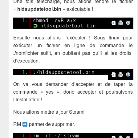
Une fois téléchargé, nous allons rendre le fichier
«
hldsupdatetool.bin
» exécutable !
1.
chmod -cvR a+x
hldsupdatetool.bin
Ensuite nous allons l’exécuter ! Sous linux pour
exécuter un fichier en ligne de commande le
./
nomfichier suffit, en oubliant pas qu’il ai les droits
d’exécution.
1.
./hldsupdatetool.bin
On va vous demander d’accepter et de taper la
commande « yes », donc accepter et poursuivons
l’installation !
Nous allons mettre a jour Steam!
RM
permet de supprimer.
1.
rm -rf ~/.steam