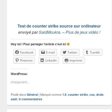
Test de counter strike source sur ordinateur
envoyé par
SaidMoukra
. –
Plus de jeux vidéo !
Hey toi ! Pour partager l'article c'est ici
Facebook
E-mail
Twitter
Tumblr
Pinterest
LinkedIn
Imprimer
WordPress:
chargement…
Posté dans
Général
|
Marqué comme
1.6
,
counter strike
,
css
,
drole
,
said
|
6
commentaires