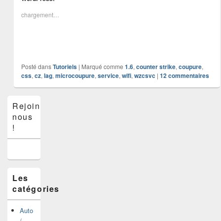
chargement…
Posté dans
Tutoriels
|
Marqué comme
1.6
,
counter strike
,
coupure
,
css
,
cz
,
lag
,
microcoupure
,
service
,
wifi
,
wzcsvc
|
12
commentaires
Zone
Rejoins-
principale
nous
de
widget
!
pour
la
barre
latérale
Les
catégories
Auto
/