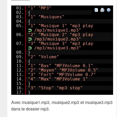
01.
"1"
"MP3"
02.
{
03.
"1"
"Musiques"
04.
{
05.
"1"
"Musique 1"
"mp3 play
/mp3/musique1.mp3"
06.
"2"
"Musique 2"
"mp3 play
/mp3/musique2.mp3"
07.
"3"
"Musique 3"
"mp3 play
/mp3/musique3.mp3"
08.
}
09.
"2"
"Volume"
10.
{
11.
"1"
"Bas"
"MP3Volume 0.1"
12.
"2"
"Moyen"
"MP3Volume 0.5"
13.
"3"
"Fort"
"MP3Volume 0.7"
14.
"4"
"Max"
"MP3Volume 1"
15.
}
16.
"3"
"Stop"
"mp3 stop"
17.
}
Avec musique1.mp3, musique2.mp3 et musique3.mp3
dans le dossier mp3.