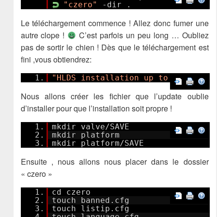
"czero"
-dir .
Le téléchargement commence ! Allez donc fumer une
autre clope !
C’est parfois un peu long … Oubliez
pas de sortir le chien ! Dès que le téléchargement est
fini ,vous obtiendrez:
1.
"HLDS installation up to date"
Nous allons créer les fichier que l’update oublie
d’installer pour que l’installation soit propre !
1.
mkdir valve/SAVE
2.
mkdir platform
3.
mkdir platform/SAVE
Ensuite , nous allons nous placer dans le dossier
« czero »
1.
cd czero
2.
touch banned.cfg
3.
touch listip.cfg
4.
touch language.cfg