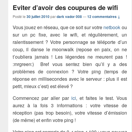
Eviter d’avoir des coupures de wifi
Posté le
30 juillet 2010
par
dark vador 008
—
12 commentaires ↓
Vous jouez en réseau, que ce soit sur votre
netbook
ou
sur un pc fixe, avec le wifi, et régulièrement, un
ralentissement ? Votre personnage se téléporte d’un
coup, il danse le moonwalk (repose en paix, on ne
t’oubliera jamais ! Les légendes ne meurent pas !
:mrgreen:) Bref vous sentez bien qu’il y a des
problèmes de connexion ? Votre ping (temps de
réponse en millisecondes avec le serveur : plus il est
petit, mieux c’est) est élevé ?
Commencez par aller par
ici
, et faites le test. Vous
aurez à la fois 3 informations : votre vitesse de
réception (pas trop besoin), votre vitesse d’émission
(de même) et enfin votre ping !
Votre ping est compris de 0
<
ping
<
100 : vous pouvez