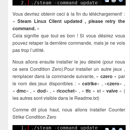
2.
./steam -command update
Vous devriez obtenir ceci à la fin du téléchargement! :
«
Steam Linux Client updated , please retry the
command.
»
Cela signifie que tout es bon ! Si vous désirez vous
pouvez retaper la dernière commande, mais je ne vois
pas trop l’utilité.
Nous allons ensuite installer le jeu désiré (pour nous
ce sera Condition Zero).Pour installer un autre jeux ,
remplacer dans la commande suivante, «
czero
» par
le nom des jeux disponibles : «
cstrike
« , »
czero
« ,
«
dmc
« , «
dod
« , «
ricochet
« , «
tfc
» et «
valve
» (
les autres sont visible dans le Readme.txt)
Comme dit plus haut, nous allons installer Counter
Strike Condition Zero
1.
./steam -command update -game