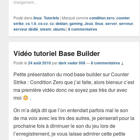
chargement…
Posté dans
linux
,
Tutoriels
|
Marqué comme
condition zero
,
counter
strike
,
cs 1.6
,
cs:cz
,
cz
,
debian
,
gaming
,
Jeux
,
linux
,
server
,
serveur
,
serveur dédié
,
steam
,
ubuntu
|
8
commentaires
Vidéo tutoriel Base Builder
Posté le
24 août 2010
par
dark vador 008
—
8 commentaires ↓
Petite présentation du mod base builder sur Counter
Strike : Condition Zero que j’ai faite, alors biensur c’est
ma première vidéo donc ne soyez pas très dur avec
moi
.
On m’a déjà dit que l’on entendait parfois mal le son
de ma voix avec les tirs des autres, je penserait pour la
prochaine fois à diminuer le son du jeu lors de
l’enregistrement, je vous laisse admirer cette petite