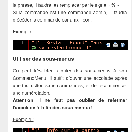
la phrase, il faudra les remplacer par le signe «
%
»
Si la commande est une commande admin, il faudra
précéder la commande par amx_rcon.
Exemple :
1.
"1"
"Restart Round"
"amx_rcon
sv_restartround 1"
Utiliser des sous-menus
On peut très bien ajouter des sous-menus à son
CommandMenu. Il suffit d’ouvrir une accolade après
une instruction sans commandes, et de recommencer
une numérotation.
Attention, il ne faut pas oublier de refermer
l’accolade à la fin des sous-menus !
Exemple :
1.
"1"
"Info sur la partie"