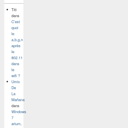
Titi
dans
C’est
quoi
le
a,b,g,n
après
le
802.11
dans
le
wifi ?
Umix
De
La
Mañana
dans
Windows
7
arium,