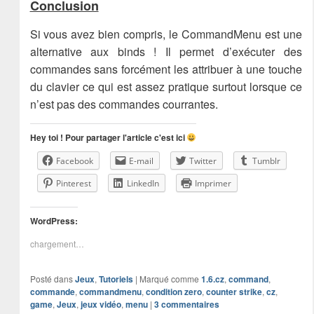
Conclusion
Si vous avez bien compris, le CommandMenu est une
alternative aux binds ! Il permet d’exécuter des
commandes sans forcément les attribuer à une touche
du clavier ce qui est assez pratique surtout lorsque ce
n’est pas des commandes courrantes.
Hey toi ! Pour partager l'article c'est ici
Facebook
E-mail
Twitter
Tumblr
Pinterest
LinkedIn
Imprimer
WordPress:
chargement…
Posté dans
Jeux
,
Tutoriels
|
Marqué comme
1.6.cz
,
command
,
commande
,
commandmenu
,
condition zero
,
counter strike
,
cz
,
game
,
Jeux
,
jeux vidéo
,
menu
|
3
commentaires