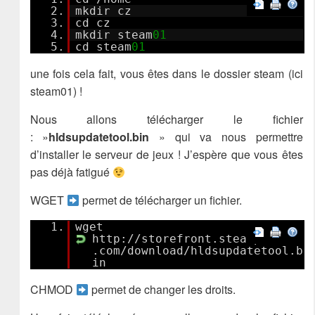
2.
mkdir cz
3.
cd cz
4.
mkdir steam
01
5.
cd steam
01
une fois cela fait, vous êtes dans le dossier steam (ici
steam01) !
Nous allons télécharger le fichier
: »
hldsupdatetool.bin
» qui va nous permettre
d’installer le serveur de jeux ! J’espère que vous êtes
pas déjà fatigué
WGET
permet de télécharger un fichier.
1.
wget
http://storefront.steampowered
.com/download/hldsupdatetool.b
in
CHMOD
permet de changer les droits.