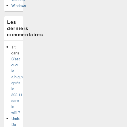
Windows
Les
derniers
commentaires
Titi
dans
C’est
quoi
le
a,b,g,n
après
le
802.11
dans
le
wifi ?
Umix
De