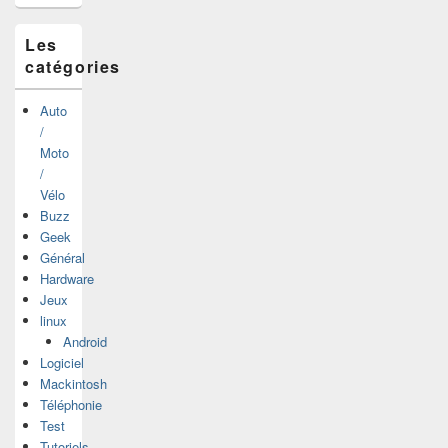
latérale
Les
catégories
Auto
/
Moto
/
Vélo
Buzz
Geek
Général
Hardware
Jeux
linux
Android
Logiciel
Mackintosh
Téléphonie
Test
Tutoriels