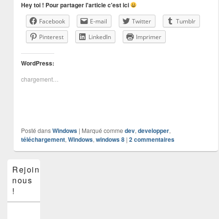
Hey toi ! Pour partager l'article c'est ici
Facebook
E-mail
Twitter
Tumblr
Pinterest
LinkedIn
Imprimer
WordPress:
chargement…
Posté dans
Windows
|
Marqué comme
dev
,
developper
,
téléchargement
,
Windows
,
windows 8
|
2
commentaires
Zone
Rejoins-
principale
nous
de
widget
!
pour
la
barre