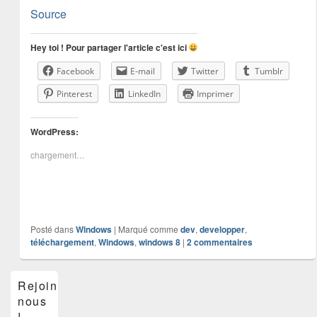
Source
Hey toi ! Pour partager l'article c'est ici
Facebook
E-mail
Twitter
Tumblr
Pinterest
LinkedIn
Imprimer
WordPress:
chargement…
Posté dans
Windows
|
Marqué comme
dev
,
developper
,
téléchargement
,
Windows
,
windows 8
|
2
commentaires
Zone
Rejoins-
principale
nous
de
widget
!