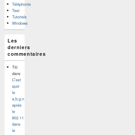
Téléphonie
Test
Tutoriels
Windows
Les
derniers
commentaires
Titi
dans
C’est
quoi
le
a,b,g,n
après
le
802.11
dans
le