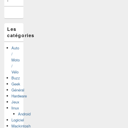
pour
la
barre
latérale
Les
catégories
Auto
/
Moto
/
Vélo
Buzz
Geek
Général
Hardware
Jeux
linux
Android
Logiciel
Mackintosh