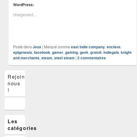
WordPress:
chargement…
Posté dans
Jeux
|
Marqué comme
east indie company
,
enclave
,
epigenesis
,
facebook
,
gamer
,
gaming
,
geek
,
gratuit
,
indiegala
,
knight
and merchants
,
steam
,
steel steam
|
2
commentaires
Zone
Rejoins-
principale
nous
de
widget
!
pour
la
barre
latérale
Les
catégories