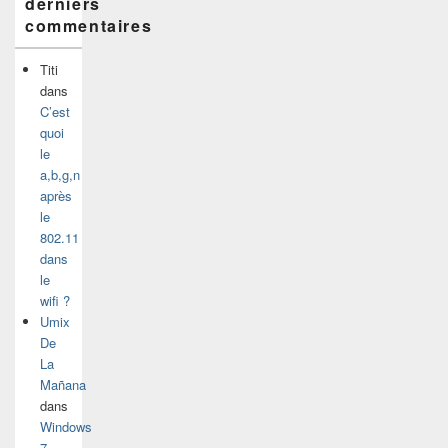
derniers
commentaires
Titi
dans
C’est
quoi
le
a,b,g,n
après
le
802.11
dans
le
wifi ?
Umix
De
La
Mañana
dans
Windows
7