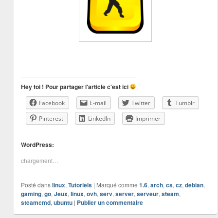
Hey toi ! Pour partager l'article c'est ici
Facebook
E-mail
Twitter
Tumblr
Pinterest
LinkedIn
Imprimer
WordPress:
chargement…
Posté dans
linux
,
Tutoriels
|
Marqué comme
1.6
,
arch
,
cs
,
cz
,
debian
,
gaming
,
go
,
Jeux
,
linux
,
ovh
,
serv
,
server
,
serveur
,
steam
,
steamcmd
,
ubuntu
|
Publier un commentaire