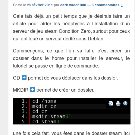
Posté le
25 février 2011
par
dark vador 008
—
8 commentaires ↓
Cela fais déjà un petit temps que je désirais faire un
article pour aider les néophytes à l’installation d’un
serveur de jeu steam Condition Zero, surtout pour ceux
qui ont loué un serveur dédié sous Debian.
Commençons, ce que l’on va faire c’est créer un
dossier dans le home pour installer le serveur, le
tutoriel se passe en ligne de commande.
CD
permet de vous déplacer dans les dossier.
MKDIR
permet de créer un dossier.
1.
cd /home
2.
mkdir cz
3.
cd cz
4.
mkdir steam
01
5.
cd steam
01
une fois cela fait, vous êtes dans le dossier steam (ici