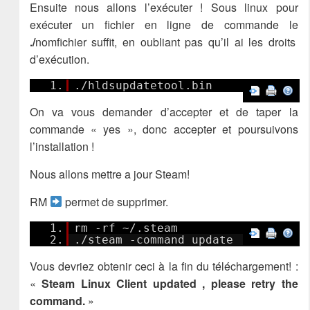
Ensuite nous allons l’exécuter ! Sous linux pour
exécuter un fichier en ligne de commande le
./
nomfichier suffit, en oubliant pas qu’il ai les droits
d’exécution.
1.
./hldsupdatetool.bin
On va vous demander d’accepter et de taper la
commande « yes », donc accepter et poursuivons
l’installation !
Nous allons mettre a jour Steam!
RM
permet de supprimer.
1.
rm -rf ~/.steam
2.
./steam -command update
Vous devriez obtenir ceci à la fin du téléchargement! :
«
Steam Linux Client updated , please retry the
command.
»