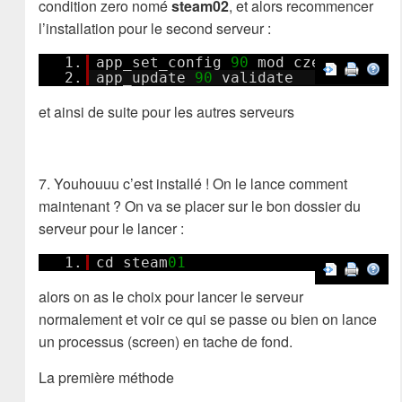
condition zero nomé
steam02
, et alors recommencer
l’installation pour le second serveur :
1.
app_set_config
90
mod czero
2.
app_update
90
validate
et ainsi de suite pour les autres serveurs
7. Youhouuu c’est installé ! On le lance comment
maintenant ? On va se placer sur le bon dossier du
serveur pour le lancer :
1.
cd steam
01
alors on as le choix pour lancer le serveur
normalement et voir ce qui se passe ou bien on lance
un processus (screen) en tache de fond.
La première méthode