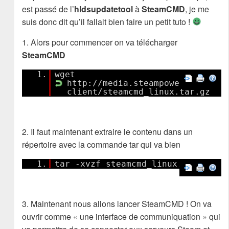
est passé de l’
hldsupdatetool
à
SteamCMD
, je me
suis donc dit qu’il fallait bien faire un petit tuto !
1. Alors pour commencer on va télécharger
SteamCMD
1.
wget
http://media.steampowered.com/
client/steamcmd_linux.tar.gz
2. Il faut maintenant extraire le contenu dans un
répertoire avec la commande tar qui va bien
1.
tar -xvzf steamcmd_linux.tar.gz
3. Maintenant nous allons lancer SteamCMD ! On va
ouvrir comme « une interface de communiquation » qui