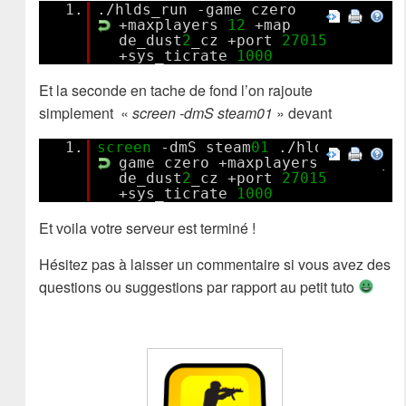
1.
./hlds_run -game czero
+maxplayers
12
+map
de_dust
2
_cz +port
27015
+sys_ticrate
1000
Et la seconde en tache de fond l’on rajoute
simplement «
screen -dmS steam01
» devant
1.
screen
-dmS steam
01
./hlds_run -
game czero +maxplayers
12
+map
de_dust
2
_cz +port
27015
+sys_ticrate
1000
Et voila votre serveur est terminé !
Hésitez pas à laisser un commentaire si vous avez des
questions ou suggestions par rapport au petit tuto