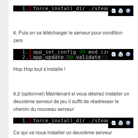
1.
force_install_dir ./steam
01
/
6. Puis on va télécharger le serveur pour condition
zero
1.
app_set_config
90
mod czero
2.
app_update
90
validate
Hop Hop tout s’installe !
6.2 (optionnel) Maintenant si vous désirez installer un
deuxième serveur de jeu il suffit de réadresser le
chemin du nouveau serveur
1.
force_install_dir ./steam
02
/
Ce qui va nous installer un deuxième serveur