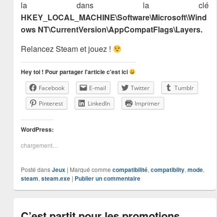
la dans la clé
HKEY_LOCAL_MACHINE\Software\Microsoft\Wind
ows NT\CurrentVersion\AppCompatFlags\Layers.
Relancez Steam et jouez !
Hey toi ! Pour partager l'article c'est ici
Facebook
E-mail
Twitter
Tumblr
Pinterest
LinkedIn
Imprimer
WordPress:
chargement…
Posté dans
Jeux
|
Marqué comme
compatibilité
,
compatiblity
,
mode
,
steam
,
steam.exe
|
Publier un commentaire
C’est partit pour les promotions