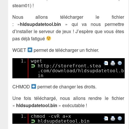
steam01) !
Nous allons télécharger le fichier
: »
hldsupdatetool.bin
» qui va nous permettre
d’installer le serveur de jeux ! J’espère que vous êtes
pas déjà fatigué
WGET
permet de télécharger un fichier.
1.
wget
http://storefront.steampowered
.com/download/hldsupdatetool.b
in
CHMOD
permet de changer les droits.
Une fois téléchargé, nous allons rendre le fichier
«
hldsupdatetool.bin
» exécutable !
1.
chmod -cvR a+x
hldsupdatetool.bin