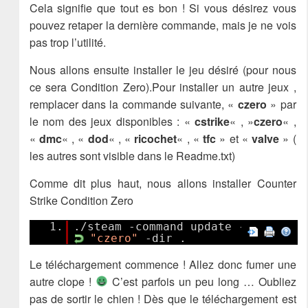
Cela signifie que tout es bon ! Si vous désirez vous
pouvez retaper la dernière commande, mais je ne vois
pas trop l’utilité.
Nous allons ensuite installer le jeu désiré (pour nous
ce sera Condition Zero).Pour installer un autre jeux ,
remplacer dans la commande suivante, «
czero
» par
le nom des jeux disponibles : «
cstrike
« , »
czero
« ,
«
dmc
« , «
dod
« , «
ricochet
« , «
tfc
» et «
valve
» (
les autres sont visible dans le Readme.txt)
Comme dit plus haut, nous allons installer Counter
Strike Condition Zero
1.
./steam -command update -game
"czero"
-dir .
Le téléchargement commence ! Allez donc fumer une
autre clope !
C’est parfois un peu long … Oubliez
pas de sortir le chien ! Dès que le téléchargement est