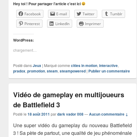
Hey toi ! Pour partager l'article c'est ici
Facebook
E-mail
Twitter
Tumblr
Pinterest
LinkedIn
Imprimer
WordPress:
chargement…
Posté dans
Jeux
|
Marqué comme
cities in motion
,
interactive
,
pradox
,
promotion
,
steam
,
steampowered
|
Publier un commentaire
Vidéo de gameplay en multijoueurs
de Battlefield 3
Posté le
18 août 2011
par
dark vador 008
—
Aucun commentaire ↓
Une super vidéo du gameplay du nouveau Battlefield
3 ! Sa pète de partout, une qualité de jeu phénoménale