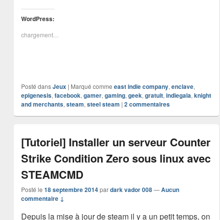
WordPress:
chargement…
Posté dans
Jeux
|
Marqué comme
east indie company
,
enclave
,
epigenesis
,
facebook
,
gamer
,
gaming
,
geek
,
gratuit
,
indiegala
,
knight
and merchants
,
steam
,
steel steam
|
2
commentaires
[Tutoriel] Installer un serveur Counter
Strike Condition Zero sous linux avec
STEAMCMD
Posté le
18 septembre 2014
par
dark vador 008
—
Aucun
commentaire ↓
Depuis la mise à jour de steam il y a un petit temps, on